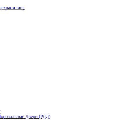
щехранилищ.
r
орозильные Двери (РДД)