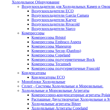
Холодильное Оборудование
Воздухоохладители для Холодильных Камер и Ово
Воздухоохладители ECO
Воздухоохладители Garcia Camara
Воздухоохладители Karyer
Воздухоохладители Rivacold
Воздухоохладители Siarco
Компрессоры
Компрессоры Bristol
Компрессоры Embraco Aspera
Компрессоры Maneurop
Компрессоры Secop (Danfoss)
Компрессоры Copeland
Компрессоры полугерметичные Bock
Компрессоры Tecumseh
Компрессоры полугерметичные Frascold
Конденсаторы
Конденсаторы ECO
Моноблоки Холодильные
Сплит - Системы Холодильные и Морозильные.
Холодильные и Морозильные Агрегаты
Компрессорно-конденсаторные агрегаты Polai
Распашные Двухстворчатые Холодильные и М
Холодильные агрегаты Bitzer
Холодильные Агрегаты Copeland