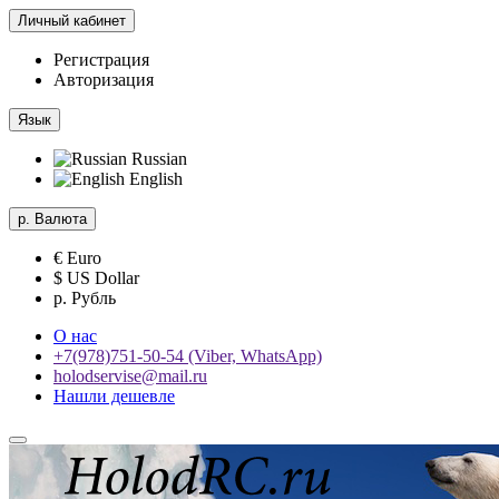
Личный кабинет
Регистрация
Авторизация
Язык
Russian
English
р.
Валюта
€ Euro
$ US Dollar
р. Рубль
О нас
+7(978)751-50-54 (Viber, WhatsApp)
holodservise@mail.ru
Нашли дешевле