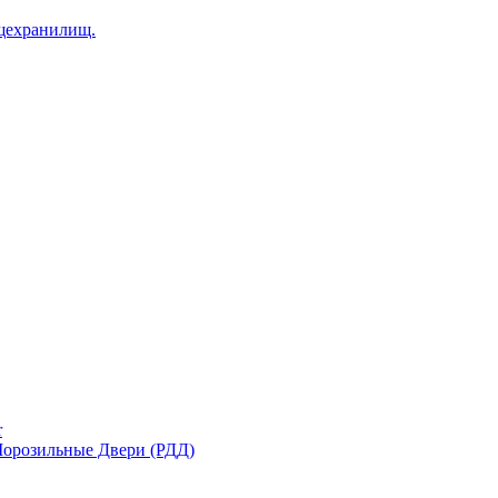
щехранилищ.
r
орозильные Двери (РДД)