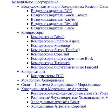
Холодильное Оборудование
Воздухоохладители для Холодильных Камер и Ово
Воздухоохладители ECO
Воздухоохладители Garcia Camara
Воздухоохладители Karyer
Воздухоохладители Rivacold
Воздухоохладители Siarco
Компрессоры
Компрессоры Bristol
Компрессоры Embraco Aspera
Компрессоры Maneurop
Компрессоры Secop (Danfoss)
Компрессоры Copeland
Компрессоры полугерметичные Bock
Компрессоры Tecumseh
Компрессоры полугерметичные Frascold
Конденсаторы
Конденсаторы ECO
Моноблоки Холодильные
Сплит - Системы Холодильные и Морозильные.
Холодильные и Морозильные Агрегаты
Компрессорно-конденсаторные агрегаты Polai
Распашные Двухстворчатые Холодильные и М
Холодильные агрегаты Bitzer
Холодильные Агрегаты Copeland