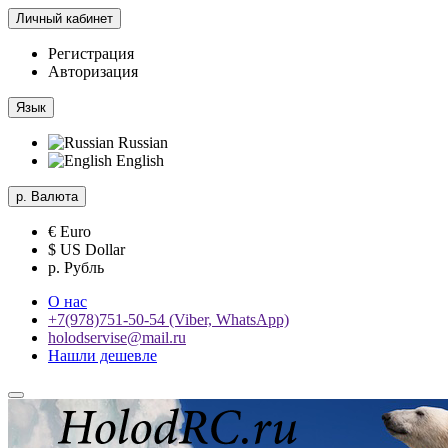
Личный кабинет
Регистрация
Авторизация
Язык
Russian
English
р.
Валюта
€ Euro
$ US Dollar
р. Рубль
О нас
+7(978)751-50-54 (Viber, WhatsApp)
holodservise@mail.ru
Нашли дешевле