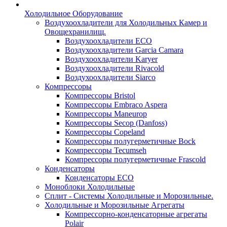
Холодильное Оборудование
Воздухоохладители для Холодильных Камер и
Овощехранилищ.
Воздухоохладители ECO
Воздухоохладители Garcia Camara
Воздухоохладители Karyer
Воздухоохладители Rivacold
Воздухоохладители Siarco
Компрессоры
Компрессоры Bristol
Компрессоры Embraco Aspera
Компрессоры Maneurop
Компрессоры Secop (Danfoss)
Компрессоры Copeland
Компрессоры полугерметичные Bock
Компрессоры Tecumseh
Компрессоры полугерметичные Frascold
Конденсаторы
Конденсаторы ECO
Моноблоки Холодильные
Сплит - Системы Холодильные и Морозильные.
Холодильные и Морозильные Агрегаты
Компрессорно-конденсаторные агрегаты
Polair