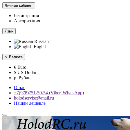
Личный кабинет
Регистрация
Авторизация
Язык
Russian
English
р.
Валюта
€ Euro
$ US Dollar
р. Рубль
О нас
+7(978)751-50-54 (Viber, WhatsApp)
holodservise@mail.ru
Нашли дешевле