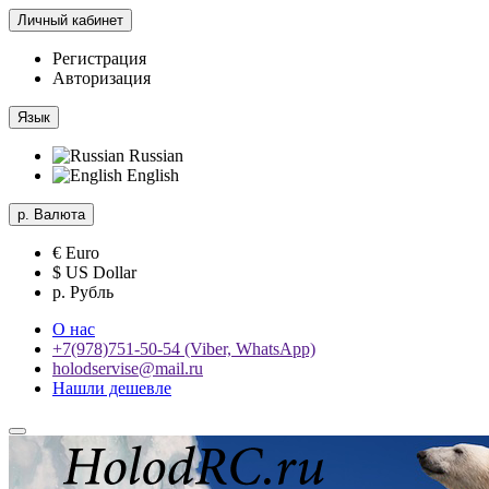
Личный кабинет
Регистрация
Авторизация
Язык
Russian
English
р.
Валюта
€ Euro
$ US Dollar
р. Рубль
О нас
+7(978)751-50-54 (Viber, WhatsApp)
holodservise@mail.ru
Нашли дешевле