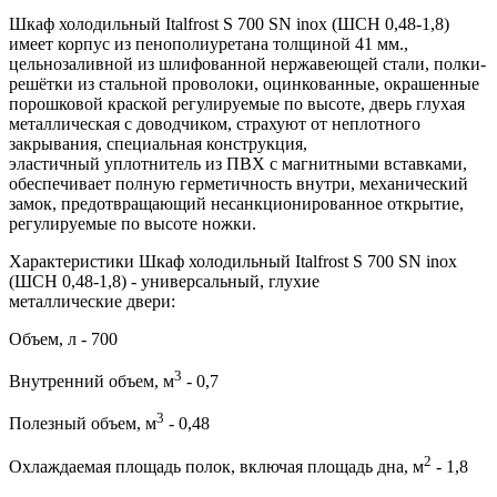
Шкаф холодильный Italfrost S 700 SN inox (ШСН 0,48-1,8)
имеет корпус из пенополиуретана толщиной 41 мм.,
цельнозаливной из шлифованной нержавеющей стали, полки-
решётки из стальной проволоки, оцинкованные, окрашенные
порошковой краской регулируемые по высоте, дверь глухая
металлическая с доводчиком, страхуют от неплотного
закрывания, специальная конструкция,
эластичный уплотнитель из ПВХ с магнитными вставками,
обеспечивает полную герметичность внутри, механический
замок, предотвращающий несанкционированное открытие,
регулируемые по высоте ножки.
Характеристики Шкаф холодильный Italfrost S 700 SN inox
(ШСН 0,48-1,8) - универсальный, глухие
металлические двери:
Объем, л - 700
3
Внутренний объем, м
- 0,7
3
Полезный объем, м
- 0,48
2
Охлаждаемая площадь полок, включая площадь дна, м
- 1,8