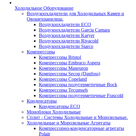
Холодильное Оборудование
Воздухоохладители для Холодильных Камер и
Овощехранилищ.
Воздухоохладители ECO
Воздухоохладители Garcia Camara
Воздухоохладители Karyer
Воздухоохладители Rivacold
Воздухоохладители Siarco
Компрессоры
Компрессоры Bristol
Компрессоры Embraco Aspera
Компрессоры Maneurop
Компрессоры Secop (Danfoss)
Компрессоры Copeland
Компрессоры полугерметичные Bock
Компрессоры Tecumseh
Компрессоры полугерметичные Frascold
Конденсаторы
Конденсаторы ECO
Моноблоки Холодильные
Сплит - Системы Холодильные и Морозильные.
Холодильные и Морозильные Агрегаты
Компрессорно-конденсаторные агрегаты
Polair