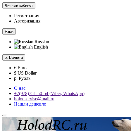
Личный кабинет
Регистрация
Авторизация
Язык
Russian
English
р.
Валюта
€ Euro
$ US Dollar
р. Рубль
О нас
+7(978)751-50-54 (Viber, WhatsApp)
holodservise@mail.ru
Нашли дешевле