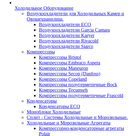
Холодильное Оборудование
Воздухоохладители для Холодильных Камер и
Овощехранилищ.
Воздухоохладители ECO
Воздухоохладители Garcia Camara
Воздухоохладители Karyer
Воздухоохладители Rivacold
Воздухоохладители Siarco
Компрессоры
Компрессоры Bristol
Компрессоры Embraco Aspera
Компрессоры Maneurop
Компрессоры Secop (Danfoss)
Компрессоры Copeland
Компрессоры полугерметичные Bock
Компрессоры Tecumseh
Компрессоры полугерметичные Frascold
Конденсаторы
Конденсаторы ECO
Моноблоки Холодильные
Сплит - Системы Холодильные и Морозильные.
Холодильные и Морозильные Агрегаты
Компрессорно-конденсаторные агрегаты
Polair