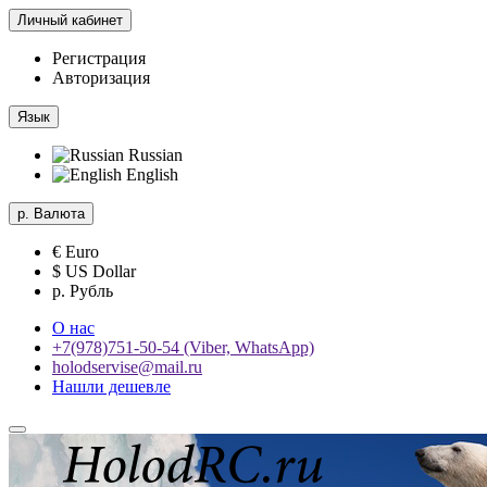
Личный кабинет
Регистрация
Авторизация
Язык
Russian
English
р.
Валюта
€ Euro
$ US Dollar
р. Рубль
О нас
+7(978)751-50-54 (Viber, WhatsApp)
holodservise@mail.ru
Нашли дешевле