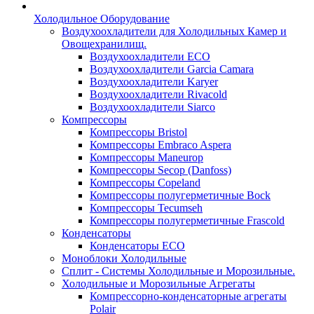
Холодильное Оборудование
Воздухоохладители для Холодильных Камер и
Овощехранилищ.
Воздухоохладители ECO
Воздухоохладители Garcia Camara
Воздухоохладители Karyer
Воздухоохладители Rivacold
Воздухоохладители Siarco
Компрессоры
Компрессоры Bristol
Компрессоры Embraco Aspera
Компрессоры Maneurop
Компрессоры Secop (Danfoss)
Компрессоры Copeland
Компрессоры полугерметичные Bock
Компрессоры Tecumseh
Компрессоры полугерметичные Frascold
Конденсаторы
Конденсаторы ECO
Моноблоки Холодильные
Сплит - Системы Холодильные и Морозильные.
Холодильные и Морозильные Агрегаты
Компрессорно-конденсаторные агрегаты
Polair