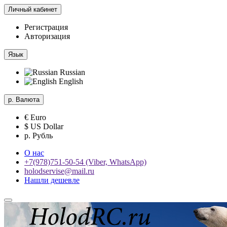
Личный кабинет
Регистрация
Авторизация
Язык
Russian
English
р.
Валюта
€ Euro
$ US Dollar
р. Рубль
О нас
+7(978)751-50-54 (Viber, WhatsApp)
holodservise@mail.ru
Нашли дешевле