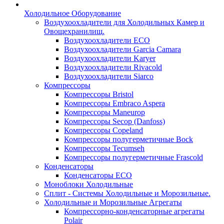
Холодильное Оборудование
Воздухоохладители для Холодильных Камер и
Овощехранилищ.
Воздухоохладители ECO
Воздухоохладители Garcia Camara
Воздухоохладители Karyer
Воздухоохладители Rivacold
Воздухоохладители Siarco
Компрессоры
Компрессоры Bristol
Компрессоры Embraco Aspera
Компрессоры Maneurop
Компрессоры Secop (Danfoss)
Компрессоры Copeland
Компрессоры полугерметичные Bock
Компрессоры Tecumseh
Компрессоры полугерметичные Frascold
Конденсаторы
Конденсаторы ECO
Моноблоки Холодильные
Сплит - Системы Холодильные и Морозильные.
Холодильные и Морозильные Агрегаты
Компрессорно-конденсаторные агрегаты
Polair