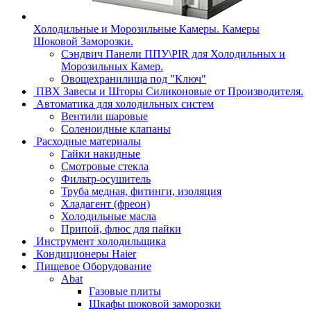
Холодильные и Морозильные Камеры. Камеры
Шоковой Заморозки.
Сэндвич Панели ППУ\PIR для Холодильных и
Морозильных Камер.
Овощехранилища под "Ключ"
ПВХ Завесы и Шторы Силиконовые от Производителя.
Автоматика для холодильных систем
Вентили шаровые
Соленоидные клапаны
Расходные материалы
Гайки накидные
Смотровые стекла
Фильтр-осушитель
Труба медная, фитинги, изоляция
Хладагент (фреон)
Холодильные масла
Припой, флюс для пайки
Инструмент холодильщика
Кондиционеры Haier
Пищевое Оборудование
Abat
Газовые плиты
Шкафы шоковой заморозки