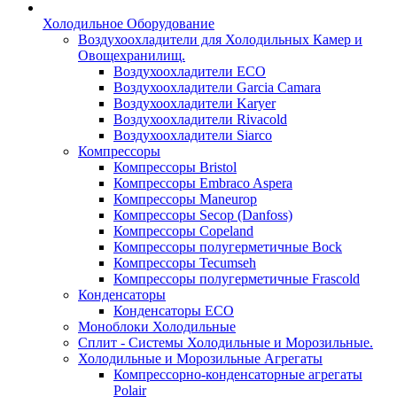
Холодильное Оборудование
Воздухоохладители для Холодильных Камер и
Овощехранилищ.
Воздухоохладители ECO
Воздухоохладители Garcia Camara
Воздухоохладители Karyer
Воздухоохладители Rivacold
Воздухоохладители Siarco
Компрессоры
Компрессоры Bristol
Компрессоры Embraco Aspera
Компрессоры Maneurop
Компрессоры Secop (Danfoss)
Компрессоры Copeland
Компрессоры полугерметичные Bock
Компрессоры Tecumseh
Компрессоры полугерметичные Frascold
Конденсаторы
Конденсаторы ECO
Моноблоки Холодильные
Сплит - Системы Холодильные и Морозильные.
Холодильные и Морозильные Агрегаты
Компрессорно-конденсаторные агрегаты
Polair