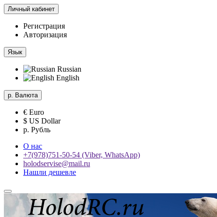
Личный кабинет
Регистрация
Авторизация
Язык
Russian
English
р.
Валюта
€ Euro
$ US Dollar
р. Рубль
О нас
+7(978)751-50-54 (Viber, WhatsApp)
holodservise@mail.ru
Нашли дешевле