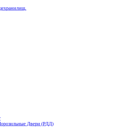
щехранилищ.
r
орозильные Двери (РДД)