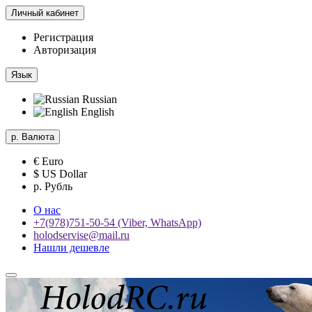
Личный кабинет
Регистрация
Авторизация
Язык
Russian
English
р.
Валюта
€ Euro
$ US Dollar
р. Рубль
О нас
+7(978)751-50-54 (Viber, WhatsApp)
holodservise@mail.ru
Нашли дешевле