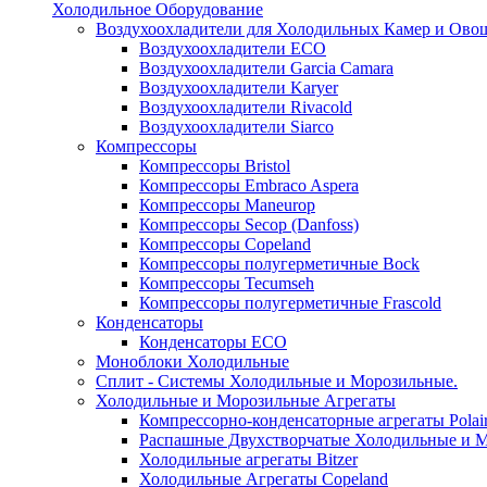
Холодильное Оборудование
Воздухоохладители для Холодильных Камер и Ово
Воздухоохладители ECO
Воздухоохладители Garcia Camara
Воздухоохладители Karyer
Воздухоохладители Rivacold
Воздухоохладители Siarco
Компрессоры
Компрессоры Bristol
Компрессоры Embraco Aspera
Компрессоры Maneurop
Компрессоры Secop (Danfoss)
Компрессоры Copeland
Компрессоры полугерметичные Bock
Компрессоры Tecumseh
Компрессоры полугерметичные Frascold
Конденсаторы
Конденсаторы ECO
Моноблоки Холодильные
Сплит - Системы Холодильные и Морозильные.
Холодильные и Морозильные Агрегаты
Компрессорно-конденсаторные агрегаты Polai
Распашные Двухстворчатые Холодильные и М
Холодильные агрегаты Bitzer
Холодильные Агрегаты Copeland