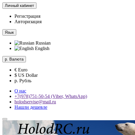
Личный кабинет
Регистрация
Авторизация
Язык
Russian
English
р.
Валюта
€ Euro
$ US Dollar
р. Рубль
О нас
+7(978)751-50-54 (Viber, WhatsApp)
holodservise@mail.ru
Нашли дешевле