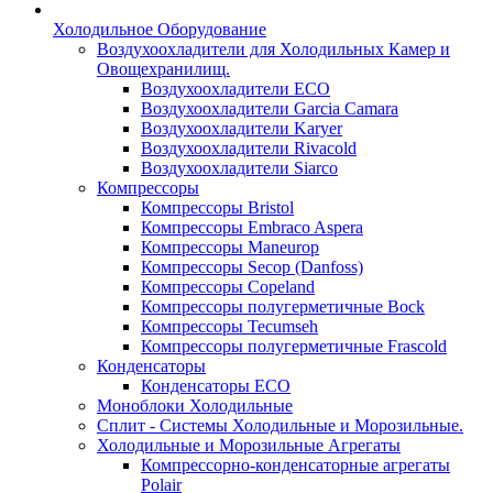
Холодильное Оборудование
Воздухоохладители для Холодильных Камер и
Овощехранилищ.
Воздухоохладители ECO
Воздухоохладители Garcia Camara
Воздухоохладители Karyer
Воздухоохладители Rivacold
Воздухоохладители Siarco
Компрессоры
Компрессоры Bristol
Компрессоры Embraco Aspera
Компрессоры Maneurop
Компрессоры Secop (Danfoss)
Компрессоры Copeland
Компрессоры полугерметичные Bock
Компрессоры Tecumseh
Компрессоры полугерметичные Frascold
Конденсаторы
Конденсаторы ECO
Моноблоки Холодильные
Сплит - Системы Холодильные и Морозильные.
Холодильные и Морозильные Агрегаты
Компрессорно-конденсаторные агрегаты
Polair