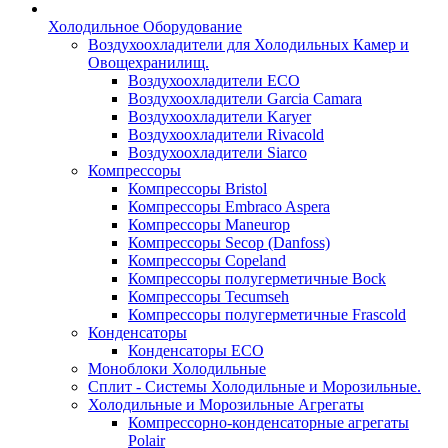
Холодильное Оборудование
Воздухоохладители для Холодильных Камер и
Овощехранилищ.
Воздухоохладители ECO
Воздухоохладители Garcia Camara
Воздухоохладители Karyer
Воздухоохладители Rivacold
Воздухоохладители Siarco
Компрессоры
Компрессоры Bristol
Компрессоры Embraco Aspera
Компрессоры Maneurop
Компрессоры Secop (Danfoss)
Компрессоры Copeland
Компрессоры полугерметичные Bock
Компрессоры Tecumseh
Компрессоры полугерметичные Frascold
Конденсаторы
Конденсаторы ECO
Моноблоки Холодильные
Сплит - Системы Холодильные и Морозильные.
Холодильные и Морозильные Агрегаты
Компрессорно-конденсаторные агрегаты
Polair