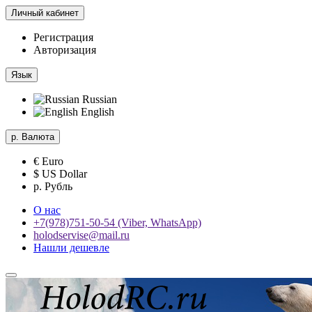
Личный кабинет
Регистрация
Авторизация
Язык
Russian
English
р.
Валюта
€ Euro
$ US Dollar
р. Рубль
О нас
+7(978)751-50-54 (Viber, WhatsApp)
holodservise@mail.ru
Нашли дешевле