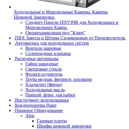
Холодильные и Морозильные Камеры. Камеры
Шоковой Заморозки.
Сэндвич Панели ППУ\PIR для Холодильных и
Морозильных Камер.
Овощехранилища под "Ключ"
ПВХ Завесы и Шторы Силиконовые от Производителя.
Автоматика для холодильных систем
Вентили шаровые
Соленоидные клапаны
Расходные материалы
Гайки накидные
Смотровые стекла
Фильтр-осушитель
Труба медная, фитинги, изоляция
Хладагент (фреон)
Холодильные масла
Припой, флюс для пайки
Инструмент холодильщика
Кондиционеры Haier
Пищевое Оборудование
Abat
Газовые плиты
Шкафы шоковой заморозки