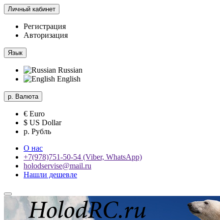
Личный кабинет
Регистрация
Авторизация
Язык
Russian
English
р.
Валюта
€ Euro
$ US Dollar
р. Рубль
О нас
+7(978)751-50-54 (Viber, WhatsApp)
holodservise@mail.ru
Нашли дешевле