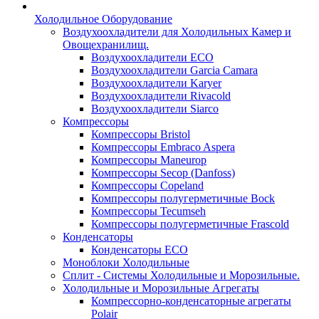
Холодильное Оборудование
Воздухоохладители для Холодильных Камер и
Овощехранилищ.
Воздухоохладители ECO
Воздухоохладители Garcia Camara
Воздухоохладители Karyer
Воздухоохладители Rivacold
Воздухоохладители Siarco
Компрессоры
Компрессоры Bristol
Компрессоры Embraco Aspera
Компрессоры Maneurop
Компрессоры Secop (Danfoss)
Компрессоры Copeland
Компрессоры полугерметичные Bock
Компрессоры Tecumseh
Компрессоры полугерметичные Frascold
Конденсаторы
Конденсаторы ECO
Моноблоки Холодильные
Сплит - Системы Холодильные и Морозильные.
Холодильные и Морозильные Агрегаты
Компрессорно-конденсаторные агрегаты
Polair