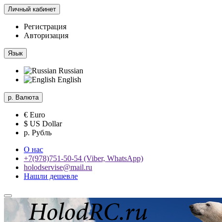
Личный кабинет
Регистрация
Авторизация
Язык
Russian
English
р.
Валюта
€ Euro
$ US Dollar
р. Рубль
О нас
+7(978)751-50-54 (Viber, WhatsApp)
holodservise@mail.ru
Нашли дешевле