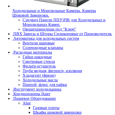
Холодильные и Морозильные Камеры. Камеры
Шоковой Заморозки.
Сэндвич Панели ППУ\PIR для Холодильных и
Морозильных Камер.
Овощехранилища под "Ключ"
ПВХ Завесы и Шторы Силиконовые от Производителя.
Автоматика для холодильных систем
Вентили шаровые
Соленоидные клапаны
Расходные материалы
Гайки накидные
Смотровые стекла
Фильтр-осушитель
Труба медная, фитинги, изоляция
Хладагент (фреон)
Холодильные масла
Припой, флюс для пайки
Инструмент холодильщика
Кондиционеры Haier
Пищевое Оборудование
Abat
Газовые плиты
Шкафы шоковой заморозки