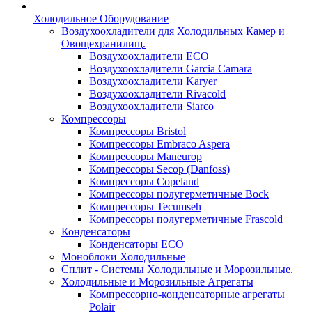
Холодильное Оборудование
Воздухоохладители для Холодильных Камер и
Овощехранилищ.
Воздухоохладители ECO
Воздухоохладители Garcia Camara
Воздухоохладители Karyer
Воздухоохладители Rivacold
Воздухоохладители Siarco
Компрессоры
Компрессоры Bristol
Компрессоры Embraco Aspera
Компрессоры Maneurop
Компрессоры Secop (Danfoss)
Компрессоры Copeland
Компрессоры полугерметичные Bock
Компрессоры Tecumseh
Компрессоры полугерметичные Frascold
Конденсаторы
Конденсаторы ECO
Моноблоки Холодильные
Сплит - Системы Холодильные и Морозильные.
Холодильные и Морозильные Агрегаты
Компрессорно-конденсаторные агрегаты
Polair