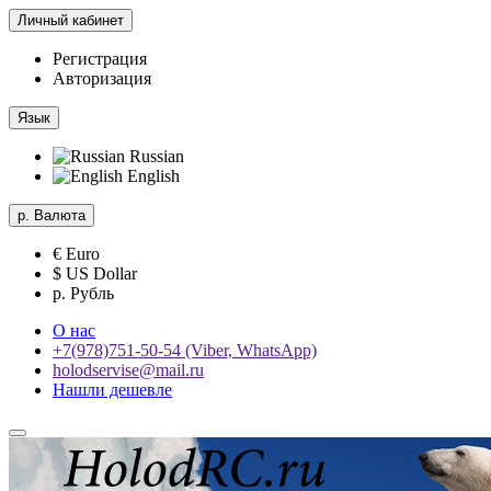
Личный кабинет
Регистрация
Авторизация
Язык
Russian
English
р.
Валюта
€ Euro
$ US Dollar
р. Рубль
О нас
+7(978)751-50-54 (Viber, WhatsApp)
holodservise@mail.ru
Нашли дешевле