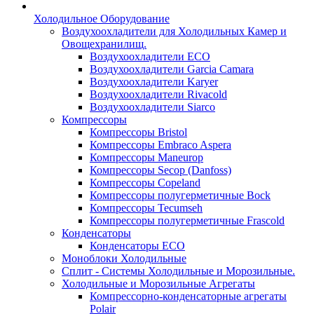
Холодильное Оборудование
Воздухоохладители для Холодильных Камер и
Овощехранилищ.
Воздухоохладители ECO
Воздухоохладители Garcia Camara
Воздухоохладители Karyer
Воздухоохладители Rivacold
Воздухоохладители Siarco
Компрессоры
Компрессоры Bristol
Компрессоры Embraco Aspera
Компрессоры Maneurop
Компрессоры Secop (Danfoss)
Компрессоры Copeland
Компрессоры полугерметичные Bock
Компрессоры Tecumseh
Компрессоры полугерметичные Frascold
Конденсаторы
Конденсаторы ECO
Моноблоки Холодильные
Сплит - Системы Холодильные и Морозильные.
Холодильные и Морозильные Агрегаты
Компрессорно-конденсаторные агрегаты
Polair