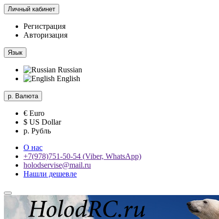
Личный кабинет
Регистрация
Авторизация
Язык
Russian
English
р.
Валюта
€ Euro
$ US Dollar
р. Рубль
О нас
+7(978)751-50-54 (Viber, WhatsApp)
holodservise@mail.ru
Нашли дешевле