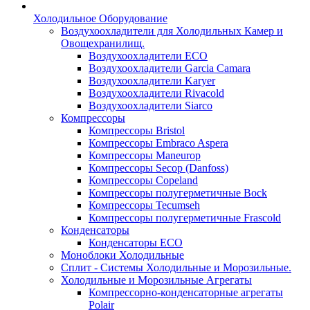
Холодильное Оборудование
Воздухоохладители для Холодильных Камер и
Овощехранилищ.
Воздухоохладители ECO
Воздухоохладители Garcia Camara
Воздухоохладители Karyer
Воздухоохладители Rivacold
Воздухоохладители Siarco
Компрессоры
Компрессоры Bristol
Компрессоры Embraco Aspera
Компрессоры Maneurop
Компрессоры Secop (Danfoss)
Компрессоры Copeland
Компрессоры полугерметичные Bock
Компрессоры Tecumseh
Компрессоры полугерметичные Frascold
Конденсаторы
Конденсаторы ECO
Моноблоки Холодильные
Сплит - Системы Холодильные и Морозильные.
Холодильные и Морозильные Агрегаты
Компрессорно-конденсаторные агрегаты
Polair