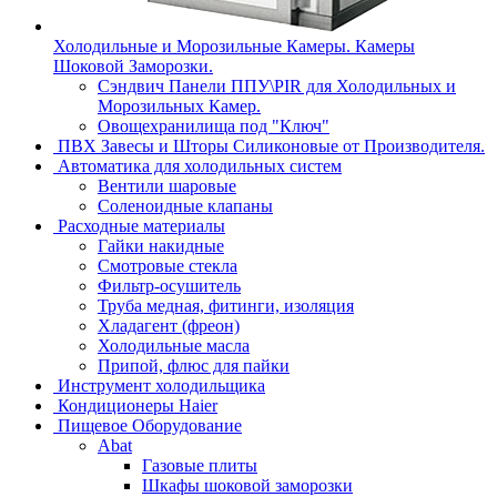
Холодильные и Морозильные Камеры. Камеры
Шоковой Заморозки.
Сэндвич Панели ППУ\PIR для Холодильных и
Морозильных Камер.
Овощехранилища под "Ключ"
ПВХ Завесы и Шторы Силиконовые от Производителя.
Автоматика для холодильных систем
Вентили шаровые
Соленоидные клапаны
Расходные материалы
Гайки накидные
Смотровые стекла
Фильтр-осушитель
Труба медная, фитинги, изоляция
Хладагент (фреон)
Холодильные масла
Припой, флюс для пайки
Инструмент холодильщика
Кондиционеры Haier
Пищевое Оборудование
Abat
Газовые плиты
Шкафы шоковой заморозки