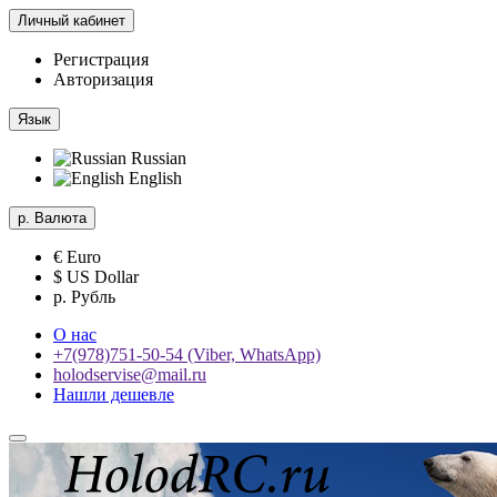
Личный кабинет
Регистрация
Авторизация
Язык
Russian
English
р.
Валюта
€ Euro
$ US Dollar
р. Рубль
О нас
+7(978)751-50-54 (Viber, WhatsApp)
holodservise@mail.ru
Нашли дешевле