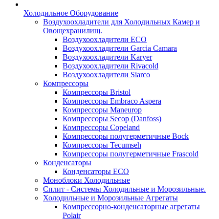
Холодильное Оборудование
Воздухоохладители для Холодильных Камер и
Овощехранилищ.
Воздухоохладители ECO
Воздухоохладители Garcia Camara
Воздухоохладители Karyer
Воздухоохладители Rivacold
Воздухоохладители Siarco
Компрессоры
Компрессоры Bristol
Компрессоры Embraco Aspera
Компрессоры Maneurop
Компрессоры Secop (Danfoss)
Компрессоры Copeland
Компрессоры полугерметичные Bock
Компрессоры Tecumseh
Компрессоры полугерметичные Frascold
Конденсаторы
Конденсаторы ECO
Моноблоки Холодильные
Сплит - Системы Холодильные и Морозильные.
Холодильные и Морозильные Агрегаты
Компрессорно-конденсаторные агрегаты
Polair