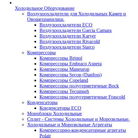
Холодильное Оборудование
Воздухоохладители для Холодильных Камер и
Овощехранилищ.
Воздухоохладители ECO
Воздухоохладители Garcia Camara
Воздухоохладители Karyer
Воздухоохладители Rivacold
Воздухоохладители Siarco
Компрессоры
Компрессоры Bristol
Компрессоры Embraco Aspera
Компрессоры Maneurop
Компрессоры Secop (Danfoss)
Компрессоры Copeland
Компрессоры полугерметичные Bock
Компрессоры Tecumseh
Компрессоры полугерметичные Frascold
Конденсаторы
Конденсаторы ECO
Моноблоки Холодильные
Сплит - Системы Холодильные и Морозильные.
Холодильные и Морозильные Агрегаты
Компрессорно-конденсаторные агрегаты
Polair