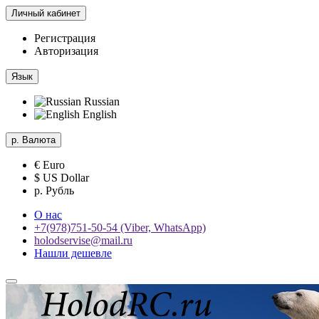
Личный кабинет
Регистрация
Авторизация
Язык
Russian
English
р.
Валюта
€ Euro
$ US Dollar
р. Рубль
О нас
+7(978)751-50-54 (Viber, WhatsApp)
holodservise@mail.ru
Нашли дешевле