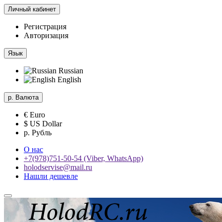
Личный кабинет
Регистрация
Авторизация
Язык
Russian
English
р.
Валюта
€ Euro
$ US Dollar
р. Рубль
О нас
+7(978)751-50-54 (Viber, WhatsApp)
holodservise@mail.ru
Нашли дешевле