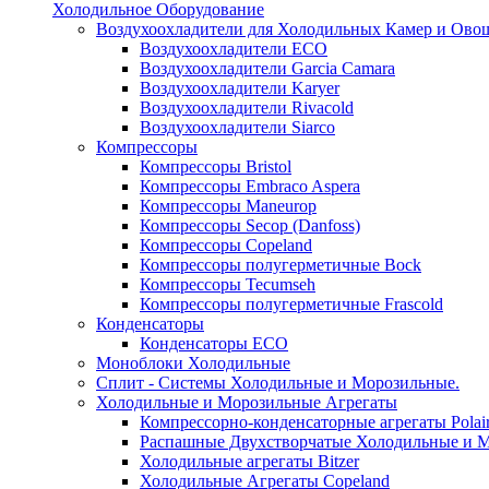
Холодильное Оборудование
Воздухоохладители для Холодильных Камер и Ово
Воздухоохладители ECO
Воздухоохладители Garcia Camara
Воздухоохладители Karyer
Воздухоохладители Rivacold
Воздухоохладители Siarco
Компрессоры
Компрессоры Bristol
Компрессоры Embraco Aspera
Компрессоры Maneurop
Компрессоры Secop (Danfoss)
Компрессоры Copeland
Компрессоры полугерметичные Bock
Компрессоры Tecumseh
Компрессоры полугерметичные Frascold
Конденсаторы
Конденсаторы ECO
Моноблоки Холодильные
Сплит - Системы Холодильные и Морозильные.
Холодильные и Морозильные Агрегаты
Компрессорно-конденсаторные агрегаты Polai
Распашные Двухстворчатые Холодильные и М
Холодильные агрегаты Bitzer
Холодильные Агрегаты Copeland