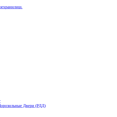
щехранилищ.
r
орозильные Двери (РДД)