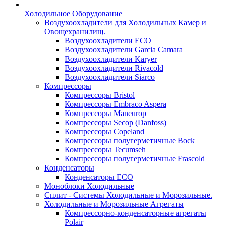
Холодильное Оборудование
Воздухоохладители для Холодильных Камер и
Овощехранилищ.
Воздухоохладители ECO
Воздухоохладители Garcia Camara
Воздухоохладители Karyer
Воздухоохладители Rivacold
Воздухоохладители Siarco
Компрессоры
Компрессоры Bristol
Компрессоры Embraco Aspera
Компрессоры Maneurop
Компрессоры Secop (Danfoss)
Компрессоры Copeland
Компрессоры полугерметичные Bock
Компрессоры Tecumseh
Компрессоры полугерметичные Frascold
Конденсаторы
Конденсаторы ECO
Моноблоки Холодильные
Сплит - Системы Холодильные и Морозильные.
Холодильные и Морозильные Агрегаты
Компрессорно-конденсаторные агрегаты
Polair