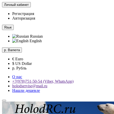
Личный кабинет
Регистрация
Авторизация
Язык
Russian
English
р.
Валюта
€ Euro
$ US Dollar
р. Рубль
О нас
+7(978)751-50-54 (Viber, WhatsApp)
holodservise@mail.ru
Нашли дешевле