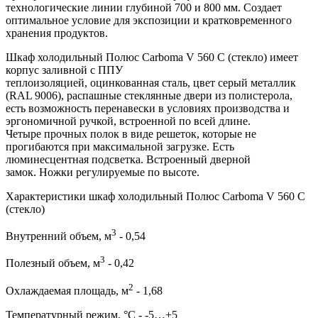
технологические линии глубиной 700 и 800 мм. Создает
оптимальное условие для экспозиции и кратковременного
хранения продуктов.
Шкаф холодильный Полюс Carboma V 560 С (стекло) имеет
корпус заливной с ППУ
теплоизоляцией, оцинкованная сталь, цвет серый металлик
(RAL 9006), распашные стеклянные двери из полистерола,
есть возможность перенавески в условиях производства и
эргономичной ручкой, встроенной по всей длине.
Четыре прочных полок в виде решеток, которые не
прогибаются при максимальной загрузке. Есть
люминесцентная подсветка. Встроенный дверной
замок. Ножки регулируемые по высоте.
Характеристики шкаф холодильный Полюс Carboma V 560 С
(стекло)
3
Внутренний объем, м
- 0,54
3
Полезный объем, м
- 0,42
2
Охлаждаемая площадь, м
- 1,68
Температурный режим, °C - -5…+5