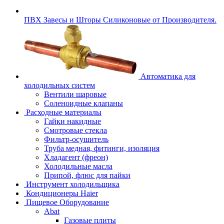
ПВХ Завесы и Шторы Силиконовые от Производителя.
Автоматика для
холодильных систем
Вентили шаровые
Соленоидные клапаны
Расходные материалы
Гайки накидные
Смотровые стекла
Фильтр-осушитель
Труба медная, фитинги, изоляция
Хладагент (фреон)
Холодильные масла
Припой, флюс для пайки
Инструмент холодильщика
Кондиционеры Haier
Пищевое Оборудование
Abat
Газовые плиты