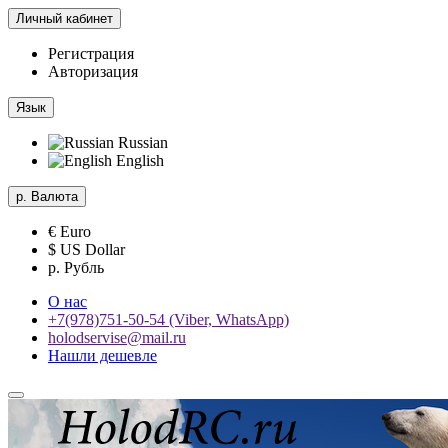
Личный кабинет
Регистрация
Авторизация
Язык
Russian
English
р.
Валюта
€ Euro
$ US Dollar
р. Рубль
О нас
+7(978)751-50-54 (Viber, WhatsApp)
holodservise@mail.ru
Нашли дешевле