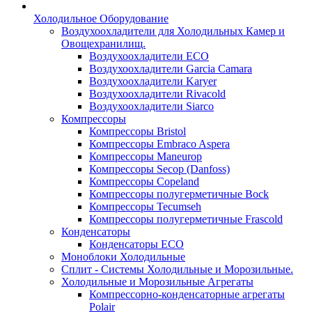
Холодильное Оборудование
Воздухоохладители для Холодильных Камер и
Овощехранилищ.
Воздухоохладители ECO
Воздухоохладители Garcia Camara
Воздухоохладители Karyer
Воздухоохладители Rivacold
Воздухоохладители Siarco
Компрессоры
Компрессоры Bristol
Компрессоры Embraco Aspera
Компрессоры Maneurop
Компрессоры Secop (Danfoss)
Компрессоры Copeland
Компрессоры полугерметичные Bock
Компрессоры Tecumseh
Компрессоры полугерметичные Frascold
Конденсаторы
Конденсаторы ECO
Моноблоки Холодильные
Сплит - Системы Холодильные и Морозильные.
Холодильные и Морозильные Агрегаты
Компрессорно-конденсаторные агрегаты
Polair