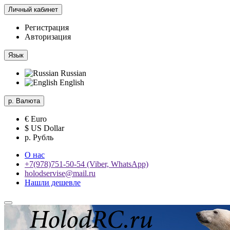
Личный кабинет
Регистрация
Авторизация
Язык
Russian
English
р.
Валюта
€ Euro
$ US Dollar
р. Рубль
О нас
+7(978)751-50-54 (Viber, WhatsApp)
holodservise@mail.ru
Нашли дешевле