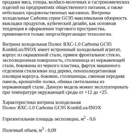
продажи мяса, птицы, колбасо-молочных и гастрономических
изделий на предприятиях общественного питания, а также
небольших продовольственных магазинах. Витрины
холодильные Carboma серии GC95 максимальная обзорность
выкладки продуктов, кубический дизайн, как основная
тенденция в оформлении торгового пространства,
применяются только энергосберегающие технологии.
Витрина холодильная Полюс ВХС-1.0 Carboma GC95
KombiLux/INOX имеет встроенный холодильный агрегат,
корпус из окрашенной стали, прямое фронтальное стекло,
экспозиционная поверхность, столешница из нержавеющей
стали, боковины из черного пластика, фартук машинного
отделения стилизован под дерево, пенополиуретановая
изоляция корпуса, боковин, столешницы, сменная передняя
панель, кронштейн полки, обивка светильника из
нержавеющей стали. Данную модель можно эксплуатировать
при температуре окружающей среды от +12 до +25.
Характеристики витрина холодильная
Полюс ВХС-1.0 Carboma GC95 KombiLux/INOX
2
Горизонтальная площадь экспозиции, м
- 0,6
3
Полезный объем, м
- 0,09