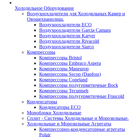
Холодильное Оборудование
Воздухоохладители для Холодильных Камер и
Овощехранилищ.
Воздухоохладители ECO
Воздухоохладители Garcia Camara
Воздухоохладители Karyer
Воздухоохладители Rivacold
Воздухоохладители Siarco
Компрессоры
Компрессоры Bristol
Компрессоры Embraco Aspera
Компрессоры Maneurop
Компрессоры Secop (Danfoss)
Компрессоры Copeland
Компрессоры полугерметичные Bock
Компрессоры Tecumseh
Компрессоры полугерметичные Frascold
Конденсаторы
Конденсаторы ECO
Моноблоки Холодильные
Сплит - Системы Холодильные и Морозильные.
Холодильные и Морозильные Агрегаты
Компрессорно-конденсаторные агрегаты
Polair