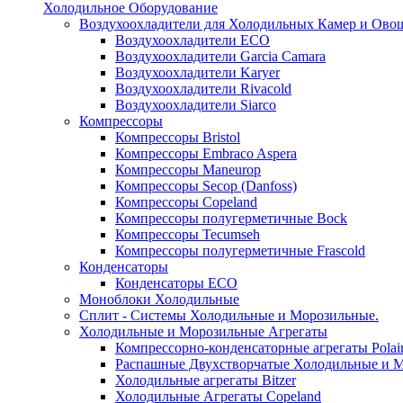
Холодильное Оборудование
Воздухоохладители для Холодильных Камер и Ово
Воздухоохладители ECO
Воздухоохладители Garcia Camara
Воздухоохладители Karyer
Воздухоохладители Rivacold
Воздухоохладители Siarco
Компрессоры
Компрессоры Bristol
Компрессоры Embraco Aspera
Компрессоры Maneurop
Компрессоры Secop (Danfoss)
Компрессоры Copeland
Компрессоры полугерметичные Bock
Компрессоры Tecumseh
Компрессоры полугерметичные Frascold
Конденсаторы
Конденсаторы ECO
Моноблоки Холодильные
Сплит - Системы Холодильные и Морозильные.
Холодильные и Морозильные Агрегаты
Компрессорно-конденсаторные агрегаты Polai
Распашные Двухстворчатые Холодильные и М
Холодильные агрегаты Bitzer
Холодильные Агрегаты Copeland