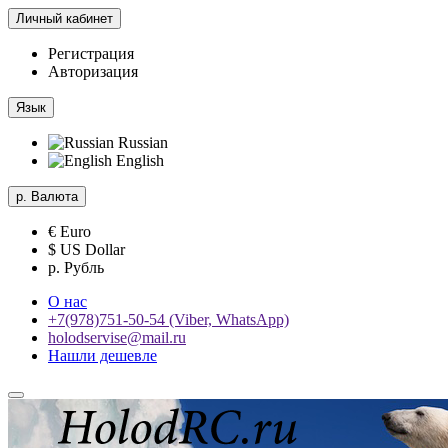
Личный кабинет
Регистрация
Авторизация
Язык
Russian
English
р.
Валюта
€ Euro
$ US Dollar
р. Рубль
О нас
+7(978)751-50-54 (Viber, WhatsApp)
holodservise@mail.ru
Нашли дешевле