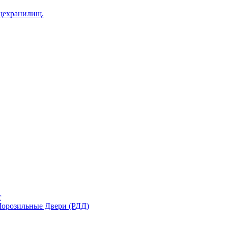
щехранилищ.
r
орозильные Двери (РДД)