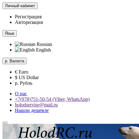
Личный кабинет
Регистрация
Авторизация
Язык
Russian
English
р.
Валюта
€ Euro
$ US Dollar
р. Рубль
О нас
+7(978)751-50-54 (Viber, WhatsApp)
holodservise@mail.ru
Нашли дешевле