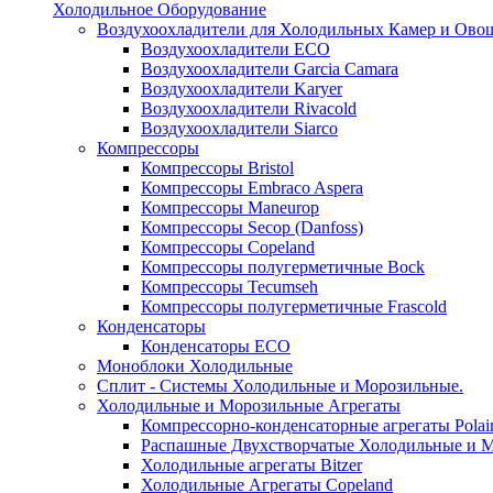
Холодильное Оборудование
Воздухоохладители для Холодильных Камер и Ово
Воздухоохладители ECO
Воздухоохладители Garcia Camara
Воздухоохладители Karyer
Воздухоохладители Rivacold
Воздухоохладители Siarco
Компрессоры
Компрессоры Bristol
Компрессоры Embraco Aspera
Компрессоры Maneurop
Компрессоры Secop (Danfoss)
Компрессоры Copeland
Компрессоры полугерметичные Bock
Компрессоры Tecumseh
Компрессоры полугерметичные Frascold
Конденсаторы
Конденсаторы ECO
Моноблоки Холодильные
Сплит - Системы Холодильные и Морозильные.
Холодильные и Морозильные Агрегаты
Компрессорно-конденсаторные агрегаты Polai
Распашные Двухстворчатые Холодильные и М
Холодильные агрегаты Bitzer
Холодильные Агрегаты Copeland