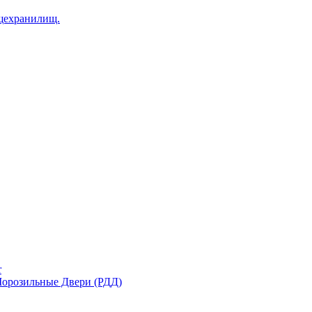
щехранилищ.
r
орозильные Двери (РДД)