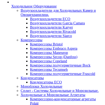
Холодильное Оборудование
Воздухоохладители для Холодильных Камер и
Овощехранилищ.
Воздухоохладители ECO
Воздухоохладители Garcia Camara
Воздухоохладители Karyer
Воздухоохладители Rivacold
Воздухоохладители Siarco
Компрессоры
Компрессоры Bristol
Компрессоры Embraco Aspera
Компрессоры Maneurop
Компрессоры Secop (Danfoss)
Компрессоры Copeland
Компрессоры полугерметичные Bock
Компрессоры Tecumseh
Компрессоры полугерметичные Frascold
Конденсаторы
Конденсаторы ECO
Моноблоки Холодильные
Сплит - Системы Холодильные и Морозильные.
Холодильные и Морозильные Агрегаты
Компрессорно-конденсаторные агрегаты
Polair