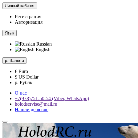
Личный кабинет
Регистрация
Авторизация
Язык
Russian
English
р.
Валюта
€ Euro
$ US Dollar
р. Рубль
О нас
+7(978)751-50-54 (Viber, WhatsApp)
holodservise@mail.ru
Нашли дешевле