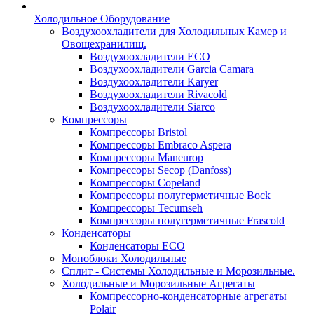
Холодильное Оборудование
Воздухоохладители для Холодильных Камер и
Овощехранилищ.
Воздухоохладители ECO
Воздухоохладители Garcia Camara
Воздухоохладители Karyer
Воздухоохладители Rivacold
Воздухоохладители Siarco
Компрессоры
Компрессоры Bristol
Компрессоры Embraco Aspera
Компрессоры Maneurop
Компрессоры Secop (Danfoss)
Компрессоры Copeland
Компрессоры полугерметичные Bock
Компрессоры Tecumseh
Компрессоры полугерметичные Frascold
Конденсаторы
Конденсаторы ECO
Моноблоки Холодильные
Сплит - Системы Холодильные и Морозильные.
Холодильные и Морозильные Агрегаты
Компрессорно-конденсаторные агрегаты
Polair