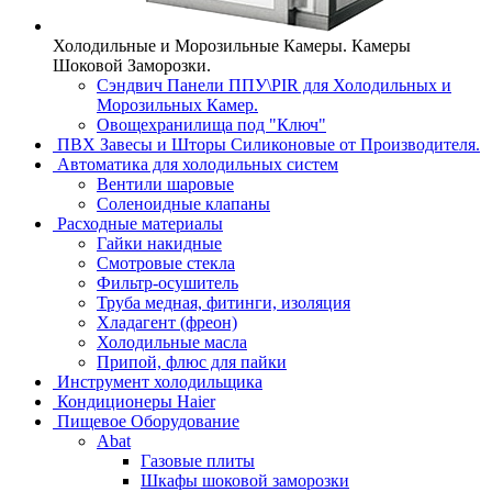
Холодильные и Морозильные Камеры. Камеры
Шоковой Заморозки.
Сэндвич Панели ППУ\PIR для Холодильных и
Морозильных Камер.
Овощехранилища под "Ключ"
ПВХ Завесы и Шторы Силиконовые от Производителя.
Автоматика для холодильных систем
Вентили шаровые
Соленоидные клапаны
Расходные материалы
Гайки накидные
Смотровые стекла
Фильтр-осушитель
Труба медная, фитинги, изоляция
Хладагент (фреон)
Холодильные масла
Припой, флюс для пайки
Инструмент холодильщика
Кондиционеры Haier
Пищевое Оборудование
Abat
Газовые плиты
Шкафы шоковой заморозки