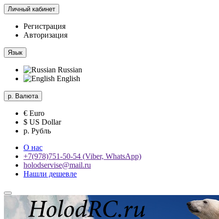
Личный кабинет
Регистрация
Авторизация
Язык
Russian
English
р.
Валюта
€ Euro
$ US Dollar
р. Рубль
О нас
+7(978)751-50-54 (Viber, WhatsApp)
holodservise@mail.ru
Нашли дешевле