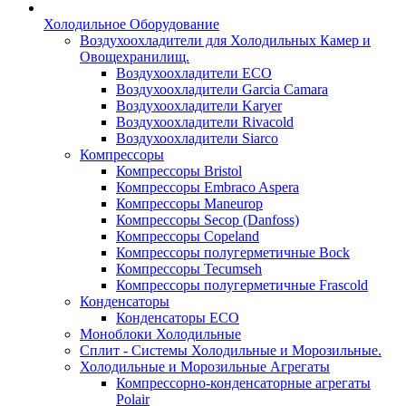
Холодильное Оборудование
Воздухоохладители для Холодильных Камер и
Овощехранилищ.
Воздухоохладители ECO
Воздухоохладители Garcia Camara
Воздухоохладители Karyer
Воздухоохладители Rivacold
Воздухоохладители Siarco
Компрессоры
Компрессоры Bristol
Компрессоры Embraco Aspera
Компрессоры Maneurop
Компрессоры Secop (Danfoss)
Компрессоры Copeland
Компрессоры полугерметичные Bock
Компрессоры Tecumseh
Компрессоры полугерметичные Frascold
Конденсаторы
Конденсаторы ECO
Моноблоки Холодильные
Сплит - Системы Холодильные и Морозильные.
Холодильные и Морозильные Агрегаты
Компрессорно-конденсаторные агрегаты
Polair