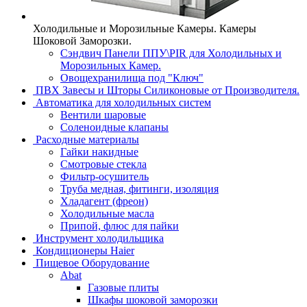
Холодильные и Морозильные Камеры. Камеры
Шоковой Заморозки.
Сэндвич Панели ППУ\PIR для Холодильных и
Морозильных Камер.
Овощехранилища под "Ключ"
ПВХ Завесы и Шторы Силиконовые от Производителя.
Автоматика для холодильных систем
Вентили шаровые
Соленоидные клапаны
Расходные материалы
Гайки накидные
Смотровые стекла
Фильтр-осушитель
Труба медная, фитинги, изоляция
Хладагент (фреон)
Холодильные масла
Припой, флюс для пайки
Инструмент холодильщика
Кондиционеры Haier
Пищевое Оборудование
Abat
Газовые плиты
Шкафы шоковой заморозки