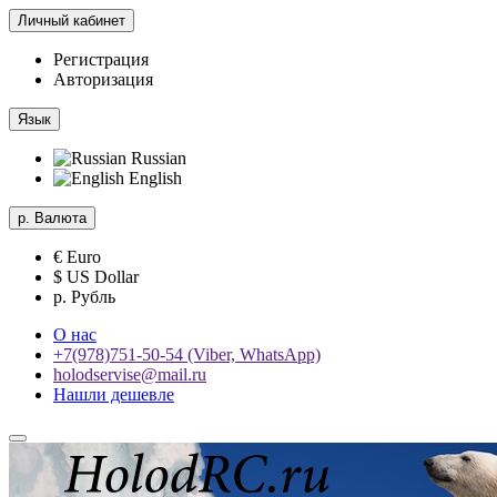
Личный кабинет
Регистрация
Авторизация
Язык
Russian
English
р.
Валюта
€ Euro
$ US Dollar
р. Рубль
О нас
+7(978)751-50-54 (Viber, WhatsApp)
holodservise@mail.ru
Нашли дешевле