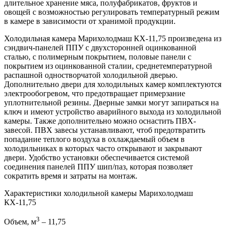
длительное хранение мяса, полуфабрикатов, фруктов и
овощей с возможностью регулировать температурный режим
в камере в зависимости от хранимой продукции.
Холодильная камера Марихолодмаш КХ-11,75 произведена из
сэндвич-панелей ППУ с двухсторонней оцинкованной
сталью, с полимерным покрытием, половые панели с
покрытием из оцинкованной сталии, среднетемпературной
распашной одностворчатой холодильной дверью.
Дополнительно двери для холодильных камер комплектуются
электрообогревом, что предотвращает примерзание
уплотнительной резины. Дверные замки могут запираться на
ключ и имеют устройство аварийного выхода из холодильной
камеры. Также дополнительно можно оснастить ПВХ-
завесой. ПВХ завесы устанавливают, чтоб предотвратить
попадание теплого воздуха в охлаждаемый объем в
холодильниках в которых часто открывают и закрывают
двери. Удобство установки обеспечивается системой
соединения панелей ППУ шип/паз, которая позволяет
сократить время и затраты на монтаж.
Характеристики холодильной камеры Марихолодмаш
КХ-11,75
3
Объем, м
– 11,75