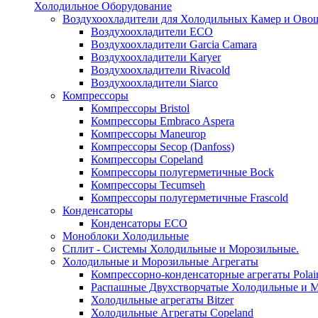
Холодильное Оборудование
Воздухоохладители для Холодильных Камер и Ово
Воздухоохладители ECO
Воздухоохладители Garcia Camara
Воздухоохладители Karyer
Воздухоохладители Rivacold
Воздухоохладители Siarco
Компрессоры
Компрессоры Bristol
Компрессоры Embraco Aspera
Компрессоры Maneurop
Компрессоры Secop (Danfoss)
Компрессоры Copeland
Компрессоры полугерметичные Bock
Компрессоры Tecumseh
Компрессоры полугерметичные Frascold
Конденсаторы
Конденсаторы ECO
Моноблоки Холодильные
Сплит - Системы Холодильные и Морозильные.
Холодильные и Морозильные Агрегаты
Компрессорно-конденсаторные агрегаты Polai
Распашные Двухстворчатые Холодильные и М
Холодильные агрегаты Bitzer
Холодильные Агрегаты Copeland