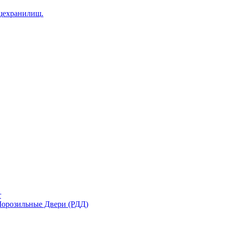
щехранилищ.
r
орозильные Двери (РДД)