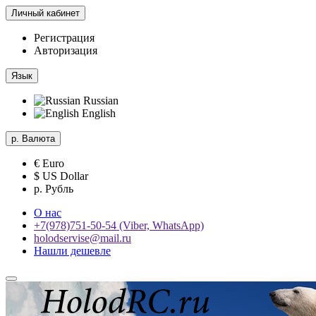
Личный кабинет
Регистрация
Авторизация
Язык
Russian
English
р.
Валюта
€ Euro
$ US Dollar
р. Рубль
О нас
+7(978)751-50-54 (Viber, WhatsApp)
holodservise@mail.ru
Нашли дешевле