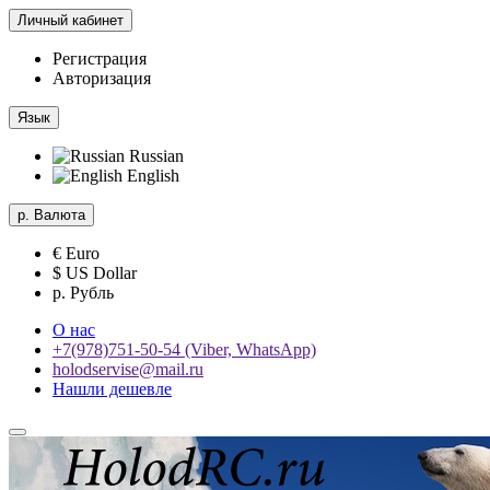
Личный кабинет
Регистрация
Авторизация
Язык
Russian
English
р.
Валюта
€ Euro
$ US Dollar
р. Рубль
О нас
+7(978)751-50-54 (Viber, WhatsApp)
holodservise@mail.ru
Нашли дешевле