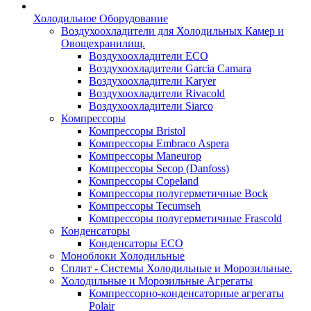
Холодильное Оборудование
Воздухоохладители для Холодильных Камер и
Овощехранилищ.
Воздухоохладители ECO
Воздухоохладители Garcia Camara
Воздухоохладители Karyer
Воздухоохладители Rivacold
Воздухоохладители Siarco
Компрессоры
Компрессоры Bristol
Компрессоры Embraco Aspera
Компрессоры Maneurop
Компрессоры Secop (Danfoss)
Компрессоры Copeland
Компрессоры полугерметичные Bock
Компрессоры Tecumseh
Компрессоры полугерметичные Frascold
Конденсаторы
Конденсаторы ECO
Моноблоки Холодильные
Сплит - Системы Холодильные и Морозильные.
Холодильные и Морозильные Агрегаты
Компрессорно-конденсаторные агрегаты
Polair