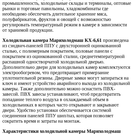
промышленность, холодильные склады и терминалы, оптовые
рынки и торговые павильоны, хладокомбинаты где
необходимо обеспечить длительное хранение мяса,
полуфабрикатов, фруктов и овощей с возможностью
регулировать температурный режим в камере в зависимости
от хранимой продукции.
Холодильная камера Марихолодмаш КХ-6,61
произведена
из сэндвич-панелей ППУ с двухсторонней оцинкованной
сталью, с полимерным покрытием, половые панели с
покрытием из оцинкованной сталии, среднетемпературной
распашной одностворчатой холодильной дверью.
Дополнительно двери для холодильных камер комплектуются
электрообогревом, что предотвращает примерзание
уплотнительной резины. Дверные замки могут запираться на
ключ и имеют устройство аварийного выхода из холодильной
камеры. Также дополнительно можно оснастить ПВХ-
завесой. ПВХ завесы устанавливают, чтоб предотвратить
попадание теплого воздуха в охлаждаемый объем в
холодильниках в которых часто открывают и закрывают
двери. Удобство установки обеспечивается системой
соединения панелей ППУ шип/паз, которая позволяет
сократить время и затраты на монтаж.
Характеристики холодильной камеры Марихолодмаш