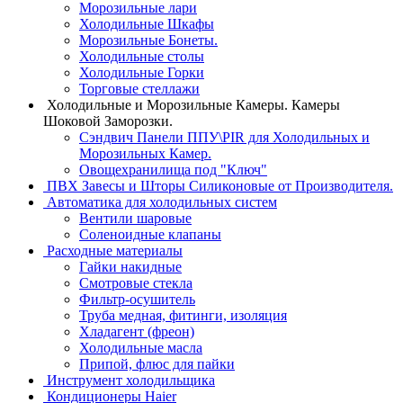
Морозильные лари
Холодильные Шкафы
Морозильные Бонеты.
Холодильные столы
Холодильные Горки
Торговые стеллажи
Холодильные и Морозильные Камеры. Камеры
Шоковой Заморозки.
Сэндвич Панели ППУ\PIR для Холодильных и
Морозильных Камер.
Овощехранилища под "Ключ"
ПВХ Завесы и Шторы Силиконовые от Производителя.
Автоматика для холодильных систем
Вентили шаровые
Соленоидные клапаны
Расходные материалы
Гайки накидные
Смотровые стекла
Фильтр-осушитель
Труба медная, фитинги, изоляция
Хладагент (фреон)
Холодильные масла
Припой, флюс для пайки
Инструмент холодильщика
Кондиционеры Haier