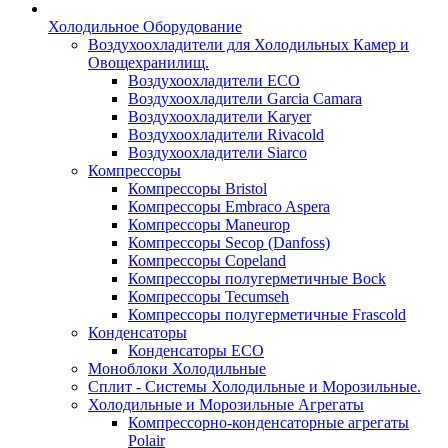
Холодильное Оборудование
Воздухоохладители для Холодильных Камер и
Овощехранилищ.
Воздухоохладители ECO
Воздухоохладители Garcia Camara
Воздухоохладители Karyer
Воздухоохладители Rivacold
Воздухоохладители Siarco
Компрессоры
Компрессоры Bristol
Компрессоры Embraco Aspera
Компрессоры Maneurop
Компрессоры Secop (Danfoss)
Компрессоры Copeland
Компрессоры полугерметичные Bock
Компрессоры Tecumseh
Компрессоры полугерметичные Frascold
Конденсаторы
Конденсаторы ECO
Моноблоки Холодильные
Сплит - Системы Холодильные и Морозильные.
Холодильные и Морозильные Агрегаты
Компрессорно-конденсаторные агрегаты
Polair