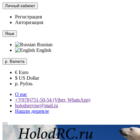
Личный кабинет
Регистрация
Авторизация
Язык
Russian
English
р.
Валюта
€ Euro
$ US Dollar
р. Рубль
О нас
+7(978)751-50-54 (Viber, WhatsApp)
holodservise@mail.ru
Нашли дешевле