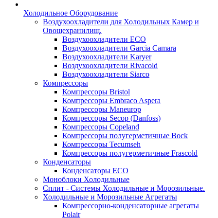
Холодильное Оборудование
Воздухоохладители для Холодильных Камер и
Овощехранилищ.
Воздухоохладители ECO
Воздухоохладители Garcia Camara
Воздухоохладители Karyer
Воздухоохладители Rivacold
Воздухоохладители Siarco
Компрессоры
Компрессоры Bristol
Компрессоры Embraco Aspera
Компрессоры Maneurop
Компрессоры Secop (Danfoss)
Компрессоры Copeland
Компрессоры полугерметичные Bock
Компрессоры Tecumseh
Компрессоры полугерметичные Frascold
Конденсаторы
Конденсаторы ECO
Моноблоки Холодильные
Сплит - Системы Холодильные и Морозильные.
Холодильные и Морозильные Агрегаты
Компрессорно-конденсаторные агрегаты
Polair