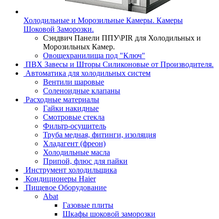
Холодильные и Морозильные Камеры. Камеры
Шоковой Заморозки.
Сэндвич Панели ППУ\PIR для Холодильных и
Морозильных Камер.
Овощехранилища под "Ключ"
ПВХ Завесы и Шторы Силиконовые от Производителя.
Автоматика для холодильных систем
Вентили шаровые
Соленоидные клапаны
Расходные материалы
Гайки накидные
Смотровые стекла
Фильтр-осушитель
Труба медная, фитинги, изоляция
Хладагент (фреон)
Холодильные масла
Припой, флюс для пайки
Инструмент холодильщика
Кондиционеры Haier
Пищевое Оборудование
Abat
Газовые плиты
Шкафы шоковой заморозки