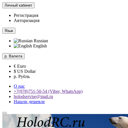
Личный кабинет
Регистрация
Авторизация
Язык
Russian
English
р.
Валюта
€ Euro
$ US Dollar
р. Рубль
О нас
+7(978)751-50-54 (Viber, WhatsApp)
holodservise@mail.ru
Нашли дешевле