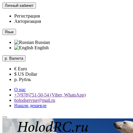
Личный кабинет
Регистрация
Авторизация
Язык
Russian
English
р.
Валюта
€ Euro
$ US Dollar
р. Рубль
О нас
+7(978)751-50-54 (Viber, WhatsApp)
holodservise@mail.ru
Нашли дешевле