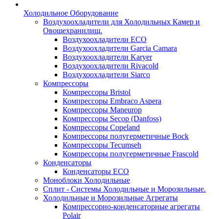
Холодильное Оборудование
Воздухоохладители для Холодильных Камер и
Овощехранилищ.
Воздухоохладители ECO
Воздухоохладители Garcia Camara
Воздухоохладители Karyer
Воздухоохладители Rivacold
Воздухоохладители Siarco
Компрессоры
Компрессоры Bristol
Компрессоры Embraco Aspera
Компрессоры Maneurop
Компрессоры Secop (Danfoss)
Компрессоры Copeland
Компрессоры полугерметичные Bock
Компрессоры Tecumseh
Компрессоры полугерметичные Frascold
Конденсаторы
Конденсаторы ECO
Моноблоки Холодильные
Сплит - Системы Холодильные и Морозильные.
Холодильные и Морозильные Агрегаты
Компрессорно-конденсаторные агрегаты
Polair