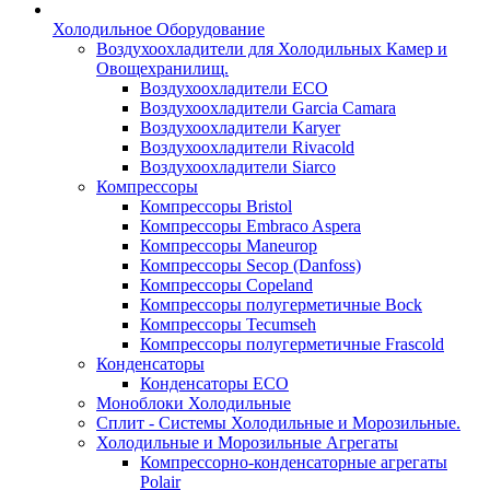
Холодильное Оборудование
Воздухоохладители для Холодильных Камер и
Овощехранилищ.
Воздухоохладители ECO
Воздухоохладители Garcia Camara
Воздухоохладители Karyer
Воздухоохладители Rivacold
Воздухоохладители Siarco
Компрессоры
Компрессоры Bristol
Компрессоры Embraco Aspera
Компрессоры Maneurop
Компрессоры Secop (Danfoss)
Компрессоры Copeland
Компрессоры полугерметичные Bock
Компрессоры Tecumseh
Компрессоры полугерметичные Frascold
Конденсаторы
Конденсаторы ECO
Моноблоки Холодильные
Сплит - Системы Холодильные и Морозильные.
Холодильные и Морозильные Агрегаты
Компрессорно-конденсаторные агрегаты
Polair