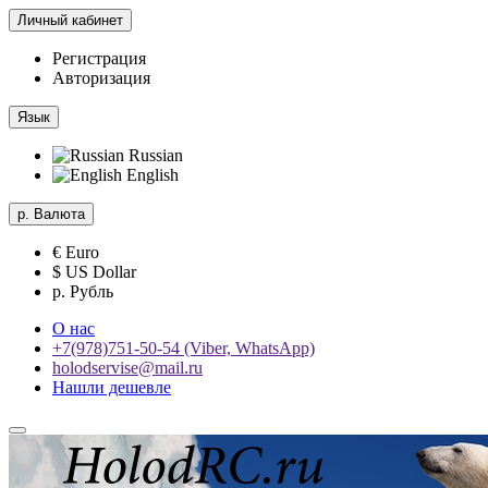
Личный кабинет
Регистрация
Авторизация
Язык
Russian
English
р.
Валюта
€ Euro
$ US Dollar
р. Рубль
О нас
+7(978)751-50-54 (Viber, WhatsApp)
holodservise@mail.ru
Нашли дешевле