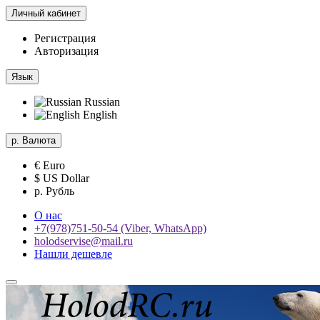
Личный кабинет
Регистрация
Авторизация
Язык
Russian
English
р.
Валюта
€ Euro
$ US Dollar
р. Рубль
О нас
+7(978)751-50-54 (Viber, WhatsApp)
holodservise@mail.ru
Нашли дешевле