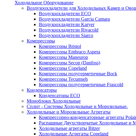
Холодильное Оборудование
Воздухоохладители для Холодильных Камер и Ово
Воздухоохладители ECO
Воздухоохладители Garcia Camara
Воздухоохладители Karyer
Воздухоохладители Rivacold
Воздухоохладители Siarco
Компрессоры
Компрессоры Bristol
Компрессоры Embraco Aspera
Компрессоры Maneurop
Компрессоры Secop (Danfoss)
Компрессоры Copeland
Компрессоры полугерметичные Bock
Компрессоры Tecumseh
Компрессоры полугерметичные Frascold
Конденсаторы
Конденсаторы ECO
Моноблоки Холодильные
Сплит - Системы Холодильные и Морозильные.
Холодильные и Морозильные Агрегаты
Компрессорно-конденсаторные агрегаты Polai
Распашные Двухстворчатые Холодильные и М
Холодильные агрегаты Bitzer
Холодильные Агрегаты Copeland