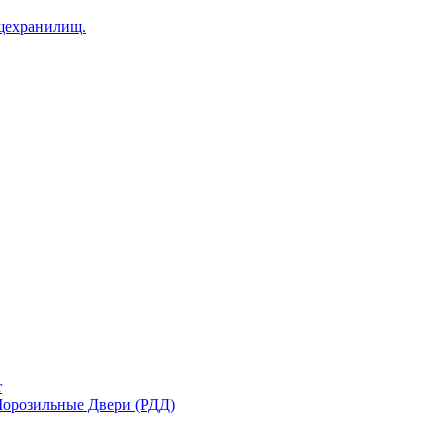
щехранилищ.
r
орозильные Двери (РДД)