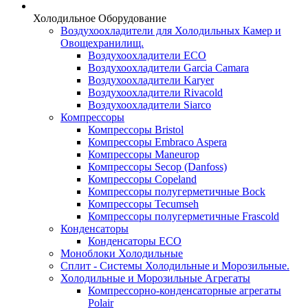
Холодильное Оборудование
Воздухоохладители для Холодильных Камер и
Овощехранилищ.
Воздухоохладители ECO
Воздухоохладители Garcia Camara
Воздухоохладители Karyer
Воздухоохладители Rivacold
Воздухоохладители Siarco
Компрессоры
Компрессоры Bristol
Компрессоры Embraco Aspera
Компрессоры Maneurop
Компрессоры Secop (Danfoss)
Компрессоры Copeland
Компрессоры полугерметичные Bock
Компрессоры Tecumseh
Компрессоры полугерметичные Frascold
Конденсаторы
Конденсаторы ECO
Моноблоки Холодильные
Сплит - Системы Холодильные и Морозильные.
Холодильные и Морозильные Агрегаты
Компрессорно-конденсаторные агрегаты
Polair