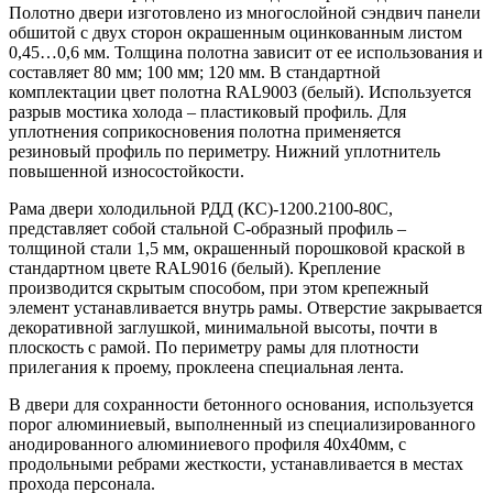
Полотно двери изготовлено из многослойной сэндвич панели
обшитой с двух сторон окрашенным оцинкованным листом
0,45…0,6 мм. Толщина полотна зависит от ее использования и
составляет 80 мм; 100 мм; 120 мм. В стандартной
комплектации цвет полотна RAL9003 (белый). Используется
разрыв мостика холода – пластиковый профиль. Для
уплотнения соприкосновения полотна применяется
резиновый профиль по периметру. Нижний уплотнитель
повышенной износостойкости.
Рама двери холодильной РДД (КС)-1200.2100-80С,
представляет собой стальной С-образный профиль –
толщиной стали 1,5 мм, окрашенный порошковой краской в
стандартном цвете RAL9016 (белый). Крепление
производится скрытым способом, при этом крепежный
элемент устанавливается внутрь рамы. Отверстие закрывается
декоративной заглушкой, минимальной высоты, почти в
плоскость с рамой. По периметру рамы для плотности
прилегания к проему, проклеена специальная лента.
В двери для сохранности бетонного основания, используется
порог алюминиевый, выполненный из специализированного
анодированного алюминиевого профиля 40х40мм, с
продольными ребрами жесткости, устанавливается в местах
прохода персонала.