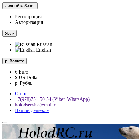
Личный кабинет
Регистрация
Авторизация
Язык
Russian
English
р.
Валюта
€ Euro
$ US Dollar
р. Рубль
О нас
+7(978)751-50-54 (Viber, WhatsApp)
holodservise@mail.ru
Нашли дешевле