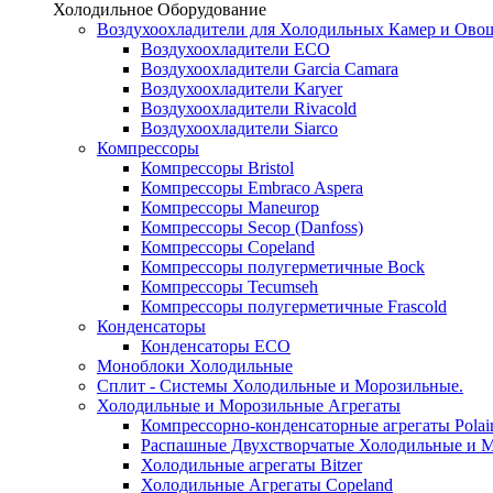
Холодильное Оборудование
Воздухоохладители для Холодильных Камер и Ово
Воздухоохладители ECO
Воздухоохладители Garcia Camara
Воздухоохладители Karyer
Воздухоохладители Rivacold
Воздухоохладители Siarco
Компрессоры
Компрессоры Bristol
Компрессоры Embraco Aspera
Компрессоры Maneurop
Компрессоры Secop (Danfoss)
Компрессоры Copeland
Компрессоры полугерметичные Bock
Компрессоры Tecumseh
Компрессоры полугерметичные Frascold
Конденсаторы
Конденсаторы ECO
Моноблоки Холодильные
Сплит - Системы Холодильные и Морозильные.
Холодильные и Морозильные Агрегаты
Компрессорно-конденсаторные агрегаты Polai
Распашные Двухстворчатые Холодильные и М
Холодильные агрегаты Bitzer
Холодильные Агрегаты Copeland