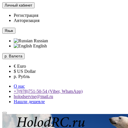
Личный кабинет
Регистрация
Авторизация
Язык
Russian
English
р.
Валюта
€ Euro
$ US Dollar
р. Рубль
О нас
+7(978)751-50-54 (Viber, WhatsApp)
holodservise@mail.ru
Нашли дешевле