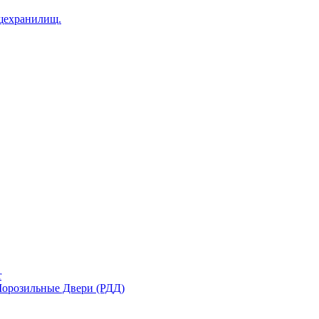
щехранилищ.
r
орозильные Двери (РДД)