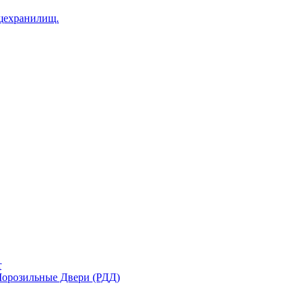
щехранилищ.
r
орозильные Двери (РДД)