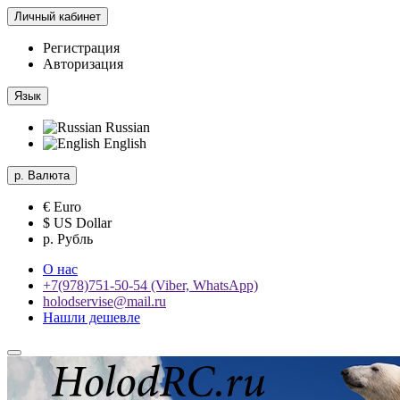
Личный кабинет
Регистрация
Авторизация
Язык
Russian
English
р.
Валюта
€ Euro
$ US Dollar
р. Рубль
О нас
+7(978)751-50-54 (Viber, WhatsApp)
holodservise@mail.ru
Нашли дешевле