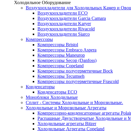
Холодильное Оборудование
Воздухоохладители для Холодильных Камер и Ово
Воздухоохладители ECO
Воздухоохладители Garcia Camara
Воздухоохладители Karyer
Воздухоохладители Rivacold
Воздухоохладители Siarco
Компрессоры
Компрессоры Bristol
Компрессоры Embraco Aspera
Компрессоры Maneurop
Компрессоры Secop (Danfoss)
Компрессоры Copeland
Компрессоры полугерметичные Bock
Компрессоры Tecumseh
Компрессоры полугерметичные Frascold
Конденсаторы
Конденсаторы ECO
Моноблоки Холодильные
Сплит - Системы Холодильные и Морозильные.
Холодильные и Морозильные Агрегаты
Компрессорно-конденсаторные агрегаты Polai
Распашные Двухстворчатые Холодильные и М
Холодильные агрегаты Bitzer
Холодильные Агрегаты Copeland