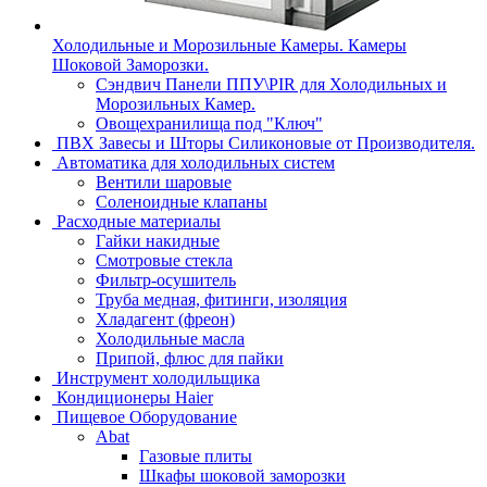
Холодильные и Морозильные Камеры. Камеры
Шоковой Заморозки.
Сэндвич Панели ППУ\PIR для Холодильных и
Морозильных Камер.
Овощехранилища под "Ключ"
ПВХ Завесы и Шторы Силиконовые от Производителя.
Автоматика для холодильных систем
Вентили шаровые
Соленоидные клапаны
Расходные материалы
Гайки накидные
Смотровые стекла
Фильтр-осушитель
Труба медная, фитинги, изоляция
Хладагент (фреон)
Холодильные масла
Припой, флюс для пайки
Инструмент холодильщика
Кондиционеры Haier
Пищевое Оборудование
Abat
Газовые плиты
Шкафы шоковой заморозки