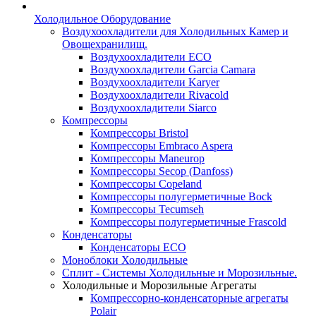
Холодильное Оборудование
Воздухоохладители для Холодильных Камер и
Овощехранилищ.
Воздухоохладители ECO
Воздухоохладители Garcia Camara
Воздухоохладители Karyer
Воздухоохладители Rivacold
Воздухоохладители Siarco
Компрессоры
Компрессоры Bristol
Компрессоры Embraco Aspera
Компрессоры Maneurop
Компрессоры Secop (Danfoss)
Компрессоры Copeland
Компрессоры полугерметичные Bock
Компрессоры Tecumseh
Компрессоры полугерметичные Frascold
Конденсаторы
Конденсаторы ECO
Моноблоки Холодильные
Сплит - Системы Холодильные и Морозильные.
Холодильные и Морозильные Агрегаты
Компрессорно-конденсаторные агрегаты
Polair