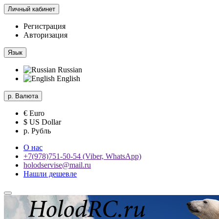
Личный кабинет
Регистрация
Авторизация
Язык
Russian
English
р.
Валюта
€ Euro
$ US Dollar
р. Рубль
О нас
+7(978)751-50-54 (Viber, WhatsApp)
holodservise@mail.ru
Нашли дешевле