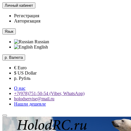
Личный кабинет
Регистрация
Авторизация
Язык
Russian
English
р.
Валюта
€ Euro
$ US Dollar
р. Рубль
О нас
+7(978)751-50-54 (Viber, WhatsApp)
holodservise@mail.ru
Нашли дешевле