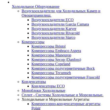
Холодильное Оборудование
Воздухоохладители для Холодильных Камер и
Овощехранилищ.
Воздухоохладители ECO
Воздухоохладители Garcia Camara
Воздухоохладители Karyer
Воздухоохладители Rivacold
Воздухоохладители Siarco
Компрессоры
Компрессоры Bristol
Компрессоры Embraco Aspera
Компрессоры Maneurop
Компрессоры Secop (Danfoss)
Компрессоры Copeland
Компрессоры полугерметичные Bock
Компрессоры Tecumseh
Компрессоры полугерметичные Frascold
Конденсаторы
Конденсаторы ECO
Моноблоки Холодильные
Сплит - Системы Холодильные и Морозильные.
Холодильные и Морозильные Агрегаты
Компрессорно-конденсаторные агрегаты
Polair