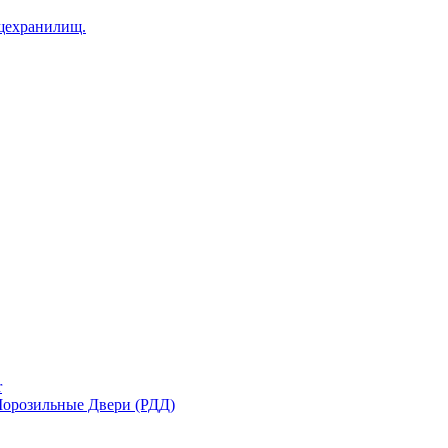
щехранилищ.
r
орозильные Двери (РДД)