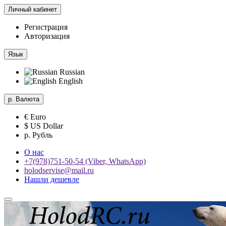
Личный кабинет
Регистрация
Авторизация
Язык
Russian
English
р.
Валюта
€ Euro
$ US Dollar
р. Рубль
О нас
+7(978)751-50-54 (Viber, WhatsApp)
holodservise@mail.ru
Нашли дешевле