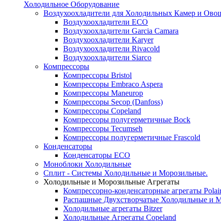
Холодильное Оборудование
Воздухоохладители для Холодильных Камер и Ово
Воздухоохладители ECO
Воздухоохладители Garcia Camara
Воздухоохладители Karyer
Воздухоохладители Rivacold
Воздухоохладители Siarco
Компрессоры
Компрессоры Bristol
Компрессоры Embraco Aspera
Компрессоры Maneurop
Компрессоры Secop (Danfoss)
Компрессоры Copeland
Компрессоры полугерметичные Bock
Компрессоры Tecumseh
Компрессоры полугерметичные Frascold
Конденсаторы
Конденсаторы ECO
Моноблоки Холодильные
Сплит - Системы Холодильные и Морозильные.
Холодильные и Морозильные Агрегаты
Компрессорно-конденсаторные агрегаты Polai
Распашные Двухстворчатые Холодильные и М
Холодильные агрегаты Bitzer
Холодильные Агрегаты Copeland