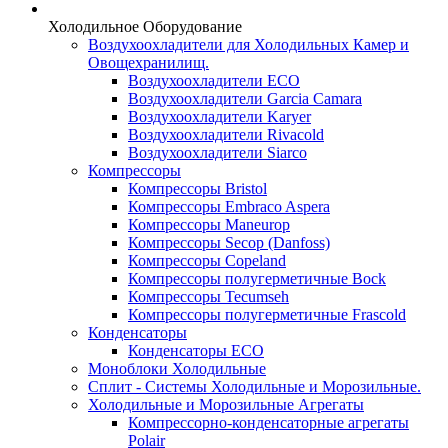
Холодильное Оборудование
Воздухоохладители для Холодильных Камер и
Овощехранилищ.
Воздухоохладители ECO
Воздухоохладители Garcia Camara
Воздухоохладители Karyer
Воздухоохладители Rivacold
Воздухоохладители Siarco
Компрессоры
Компрессоры Bristol
Компрессоры Embraco Aspera
Компрессоры Maneurop
Компрессоры Secop (Danfoss)
Компрессоры Copeland
Компрессоры полугерметичные Bock
Компрессоры Tecumseh
Компрессоры полугерметичные Frascold
Конденсаторы
Конденсаторы ECO
Моноблоки Холодильные
Сплит - Системы Холодильные и Морозильные.
Холодильные и Морозильные Агрегаты
Компрессорно-конденсаторные агрегаты
Polair