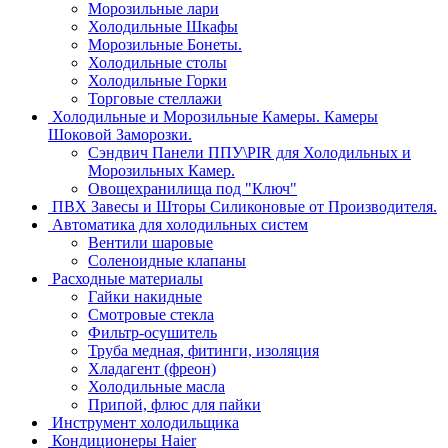
Морозильные лари
Холодильные Шкафы
Морозильные Бонеты.
Холодильные столы
Холодильные Горки
Торговые стеллажи
Холодильные и Морозильные Камеры. Камеры
Шоковой Заморозки.
Сэндвич Панели ППУ\PIR для Холодильных и
Морозильных Камер.
Овощехранилища под "Ключ"
ПВХ Завесы и Шторы Силиконовые от Производителя.
Автоматика для холодильных систем
Вентили шаровые
Соленоидные клапаны
Расходные материалы
Гайки накидные
Смотровые стекла
Фильтр-осушитель
Труба медная, фитинги, изоляция
Хладагент (фреон)
Холодильные масла
Припой, флюс для пайки
Инструмент холодильщика
Кондиционеры Haier