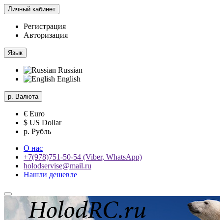
Личный кабинет
Регистрация
Авторизация
Язык
Russian
English
р.
Валюта
€ Euro
$ US Dollar
р. Рубль
О нас
+7(978)751-50-54 (Viber, WhatsApp)
holodservise@mail.ru
Нашли дешевле