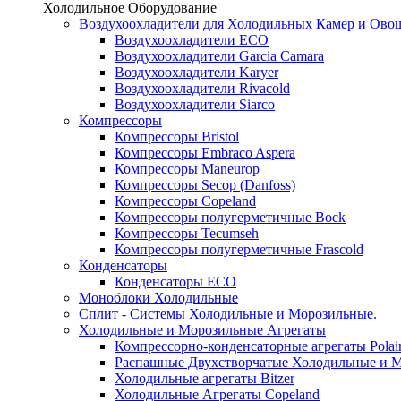
Холодильное Оборудование
Воздухоохладители для Холодильных Камер и Ово
Воздухоохладители ECO
Воздухоохладители Garcia Camara
Воздухоохладители Karyer
Воздухоохладители Rivacold
Воздухоохладители Siarco
Компрессоры
Компрессоры Bristol
Компрессоры Embraco Aspera
Компрессоры Maneurop
Компрессоры Secop (Danfoss)
Компрессоры Copeland
Компрессоры полугерметичные Bock
Компрессоры Tecumseh
Компрессоры полугерметичные Frascold
Конденсаторы
Конденсаторы ECO
Моноблоки Холодильные
Сплит - Системы Холодильные и Морозильные.
Холодильные и Морозильные Агрегаты
Компрессорно-конденсаторные агрегаты Polai
Распашные Двухстворчатые Холодильные и М
Холодильные агрегаты Bitzer
Холодильные Агрегаты Copeland