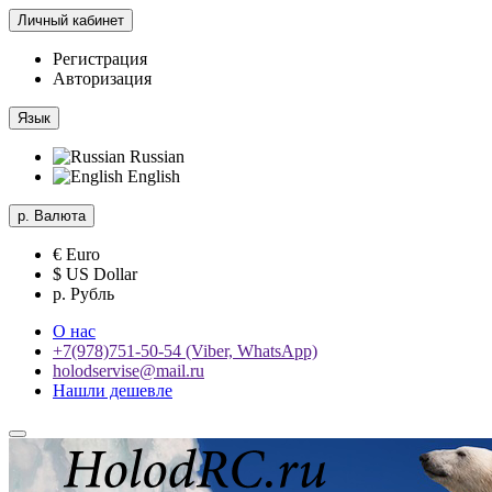
Личный кабинет
Регистрация
Авторизация
Язык
Russian
English
р.
Валюта
€ Euro
$ US Dollar
р. Рубль
О нас
+7(978)751-50-54 (Viber, WhatsApp)
holodservise@mail.ru
Нашли дешевле