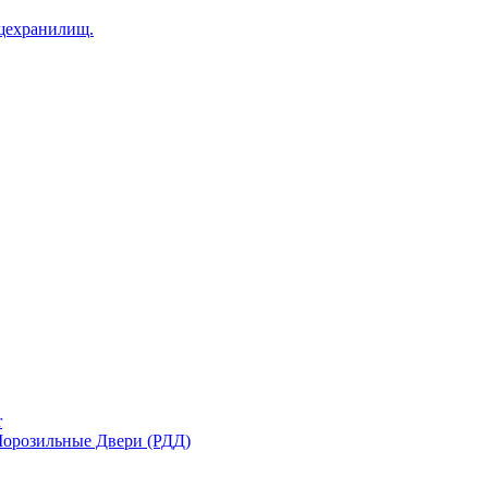
щехранилищ.
r
орозильные Двери (РДД)