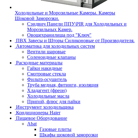
Холодильные и Морозильные Камеры. Камеры
Шоковой Заморозки.
Сэндвич Панели ППУ\PIR для Холодильных и
Морозильных Камер.
Овощехранилища под "Ключ"
ПВХ Завесы и Шторы Силиконовые от Производителя.
Автоматика для холодильных систем
Вентили шаровые
Соленоидные клапаны
Расходные материалы
Гайки накидные
Смотровые стекла
Фильтр-осушитель
Труба медная, фитинги, изоляция
Хладагент (фреон)
Холодильные масла
Припой, флюс для пайки
Инструмент холодильщика
Кондиционеры Haier
Пищевое Оборудование
Abat
Газовые плиты
Шкафы шоковой заморозки