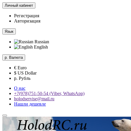
Личный кабинет
Регистрация
Авторизация
Язык
Russian
English
р.
Валюта
€ Euro
$ US Dollar
р. Рубль
О нас
+7(978)751-50-54 (Viber, WhatsApp)
holodservise@mail.ru
Нашли дешевле