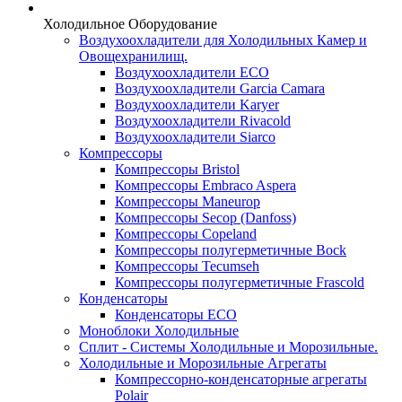
Холодильное Оборудование
Воздухоохладители для Холодильных Камер и
Овощехранилищ.
Воздухоохладители ECO
Воздухоохладители Garcia Camara
Воздухоохладители Karyer
Воздухоохладители Rivacold
Воздухоохладители Siarco
Компрессоры
Компрессоры Bristol
Компрессоры Embraco Aspera
Компрессоры Maneurop
Компрессоры Secop (Danfoss)
Компрессоры Copeland
Компрессоры полугерметичные Bock
Компрессоры Tecumseh
Компрессоры полугерметичные Frascold
Конденсаторы
Конденсаторы ECO
Моноблоки Холодильные
Сплит - Системы Холодильные и Морозильные.
Холодильные и Морозильные Агрегаты
Компрессорно-конденсаторные агрегаты
Polair