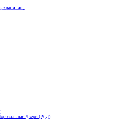
щехранилищ.
r
орозильные Двери (РДД)