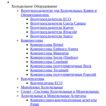
Холодильное Оборудование
Воздухоохладители для Холодильных Камер и
Овощехранилищ.
Воздухоохладители ECO
Воздухоохладители Garcia Camara
Воздухоохладители Karyer
Воздухоохладители Rivacold
Воздухоохладители Siarco
Компрессоры
Компрессоры Bristol
Компрессоры Embraco Aspera
Компрессоры Maneurop
Компрессоры Secop (Danfoss)
Компрессоры Copeland
Компрессоры полугерметичные Bock
Компрессоры Tecumseh
Компрессоры полугерметичные Frascold
Конденсаторы
Конденсаторы ECO
Моноблоки Холодильные
Сплит - Системы Холодильные и Морозильные.
Холодильные и Морозильные Агрегаты
Компрессорно-конденсаторные агрегаты
Polair