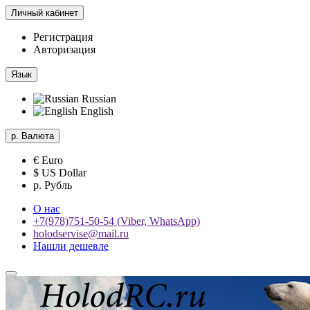
Личный кабинет
Регистрация
Авторизация
Язык
Russian
English
р.
Валюта
€ Euro
$ US Dollar
р. Рубль
О нас
+7(978)751-50-54 (Viber, WhatsApp)
holodservise@mail.ru
Нашли дешевле