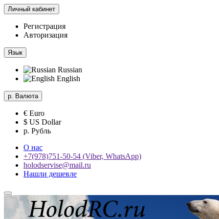
Личный кабинет
Регистрация
Авторизация
Язык
Russian
English
р.
Валюта
€ Euro
$ US Dollar
р. Рубль
О нас
+7(978)751-50-54 (Viber, WhatsApp)
holodservise@mail.ru
Нашли дешевле