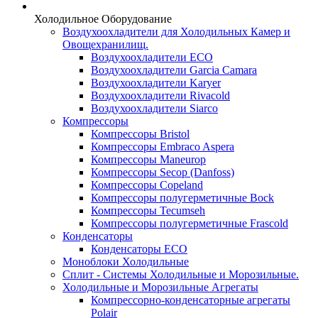
Холодильное Оборудование
Воздухоохладители для Холодильных Камер и
Овощехранилищ.
Воздухоохладители ECO
Воздухоохладители Garcia Camara
Воздухоохладители Karyer
Воздухоохладители Rivacold
Воздухоохладители Siarco
Компрессоры
Компрессоры Bristol
Компрессоры Embraco Aspera
Компрессоры Maneurop
Компрессоры Secop (Danfoss)
Компрессоры Copeland
Компрессоры полугерметичные Bock
Компрессоры Tecumseh
Компрессоры полугерметичные Frascold
Конденсаторы
Конденсаторы ECO
Моноблоки Холодильные
Сплит - Системы Холодильные и Морозильные.
Холодильные и Морозильные Агрегаты
Компрессорно-конденсаторные агрегаты
Polair