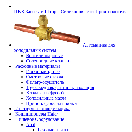
ПВХ Завесы и Шторы Силиконовые от Производителя.
Автоматика для
холодильных систем
Вентили шаровые
Соленоидные клапаны
Расходные материалы
Гайки накидные
Смотровые стекла
Фильтр-осушитель
Труба медная, фитинги, изоляция
Хладагент (фреон)
Холодильные масла
Припой, флюс для пайки
Инструмент холодильщика
Кондиционеры Haier
Пищевое Оборудование
Abat
Газовые плиты