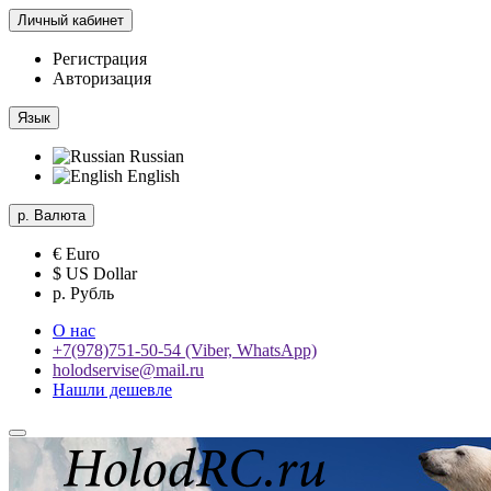
Личный кабинет
Регистрация
Авторизация
Язык
Russian
English
р.
Валюта
€ Euro
$ US Dollar
р. Рубль
О нас
+7(978)751-50-54 (Viber, WhatsApp)
holodservise@mail.ru
Нашли дешевле