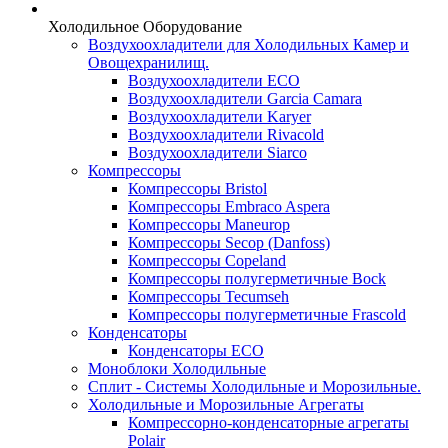
Холодильное Оборудование
Воздухоохладители для Холодильных Камер и
Овощехранилищ.
Воздухоохладители ECO
Воздухоохладители Garcia Camara
Воздухоохладители Karyer
Воздухоохладители Rivacold
Воздухоохладители Siarco
Компрессоры
Компрессоры Bristol
Компрессоры Embraco Aspera
Компрессоры Maneurop
Компрессоры Secop (Danfoss)
Компрессоры Copeland
Компрессоры полугерметичные Bock
Компрессоры Tecumseh
Компрессоры полугерметичные Frascold
Конденсаторы
Конденсаторы ECO
Моноблоки Холодильные
Сплит - Системы Холодильные и Морозильные.
Холодильные и Морозильные Агрегаты
Компрессорно-конденсаторные агрегаты
Polair