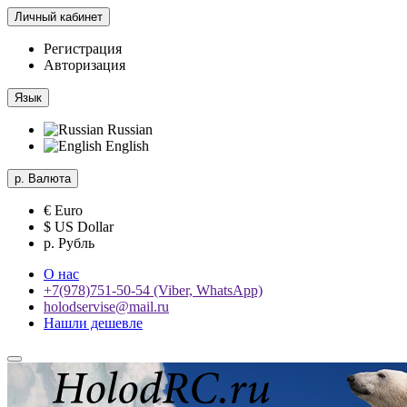
Личный кабинет
Регистрация
Авторизация
Язык
Russian
English
р.
Валюта
€ Euro
$ US Dollar
р. Рубль
О нас
+7(978)751-50-54 (Viber, WhatsApp)
holodservise@mail.ru
Нашли дешевле