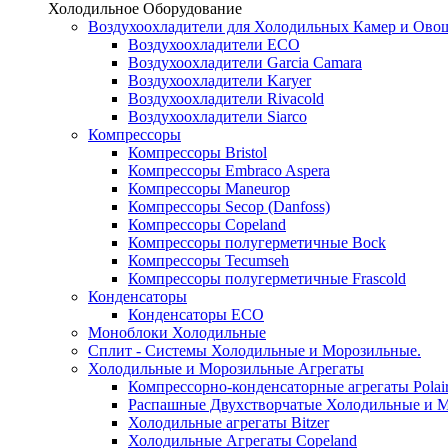
Холодильное Оборудование
Воздухоохладители для Холодильных Камер и Ово
Воздухоохладители ECO
Воздухоохладители Garcia Camara
Воздухоохладители Karyer
Воздухоохладители Rivacold
Воздухоохладители Siarco
Компрессоры
Компрессоры Bristol
Компрессоры Embraco Aspera
Компрессоры Maneurop
Компрессоры Secop (Danfoss)
Компрессоры Copeland
Компрессоры полугерметичные Bock
Компрессоры Tecumseh
Компрессоры полугерметичные Frascold
Конденсаторы
Конденсаторы ECO
Моноблоки Холодильные
Сплит - Системы Холодильные и Морозильные.
Холодильные и Морозильные Агрегаты
Компрессорно-конденсаторные агрегаты Polai
Распашные Двухстворчатые Холодильные и М
Холодильные агрегаты Bitzer
Холодильные Агрегаты Copeland