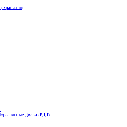
щехранилищ.
r
орозильные Двери (РДД)