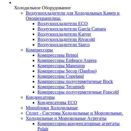
Холодильное Оборудование
Воздухоохладители для Холодильных Камер и
Овощехранилищ.
Воздухоохладители ECO
Воздухоохладители Garcia Camara
Воздухоохладители Karyer
Воздухоохладители Rivacold
Воздухоохладители Siarco
Компрессоры
Компрессоры Bristol
Компрессоры Embraco Aspera
Компрессоры Maneurop
Компрессоры Secop (Danfoss)
Компрессоры Copeland
Компрессоры полугерметичные Bock
Компрессоры Tecumseh
Компрессоры полугерметичные Frascold
Конденсаторы
Конденсаторы ECO
Моноблоки Холодильные
Сплит - Системы Холодильные и Морозильные.
Холодильные и Морозильные Агрегаты
Компрессорно-конденсаторные агрегаты
Polair