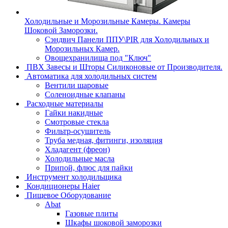
Холодильные и Морозильные Камеры. Камеры
Шоковой Заморозки.
Сэндвич Панели ППУ\PIR для Холодильных и
Морозильных Камер.
Овощехранилища под "Ключ"
ПВХ Завесы и Шторы Силиконовые от Производителя.
Автоматика для холодильных систем
Вентили шаровые
Соленоидные клапаны
Расходные материалы
Гайки накидные
Смотровые стекла
Фильтр-осушитель
Труба медная, фитинги, изоляция
Хладагент (фреон)
Холодильные масла
Припой, флюс для пайки
Инструмент холодильщика
Кондиционеры Haier
Пищевое Оборудование
Abat
Газовые плиты
Шкафы шоковой заморозки