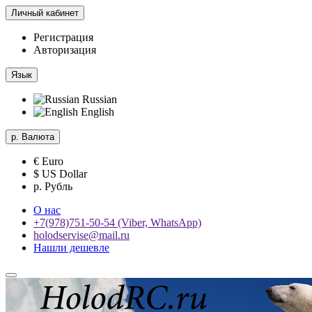
Личный кабинет
Регистрация
Авторизация
Язык
Russian
English
р.
Валюта
€ Euro
$ US Dollar
р. Рубль
О нас
+7(978)751-50-54 (Viber, WhatsApp)
holodservise@mail.ru
Нашли дешевле