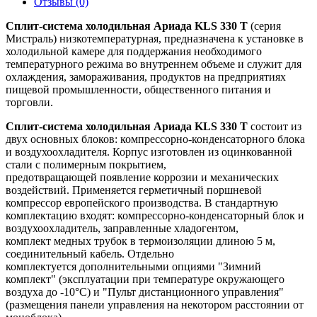
Отзывы (0)
Сплит-система холодильная Ариада KLS 330 T
(серия
Мистраль) низкотемпературная, предназначена к установке в
холодильной камере для поддержания необходимого
температурного режима во внутреннем объеме и служит для
охлаждения, замораживания, продуктов на предприятиях
пищевой промышленности, общественного питания и
торговли.
Сплит-система холодильная Ариада KLS 330 T
состоит из
двух основных блоков: компрессорно-конденсаторного блока
и воздухоохладителя. Корпус изготовлен из оцинкованной
стали с полимерным покрытием,
предотвращающей появление коррозии и механических
воздействий. Применяется герметичный поршневой
компрессор европейского производства. В стандартную
комплектацию входят: компрессорно-конденсаторный блок и
воздухоохладитель, заправленные хладогентом,
комплект медных трубок в термоизоляции длиною 5 м,
соединительный кабель. Отдельно
комплектуется дополнительными опциями "Зимний
комплект" (эксплуатации при температуре окружающего
воздуха до -10°С) и "Пульт дистанционного управления"
(размещения панели управления на некотором расстоянии от