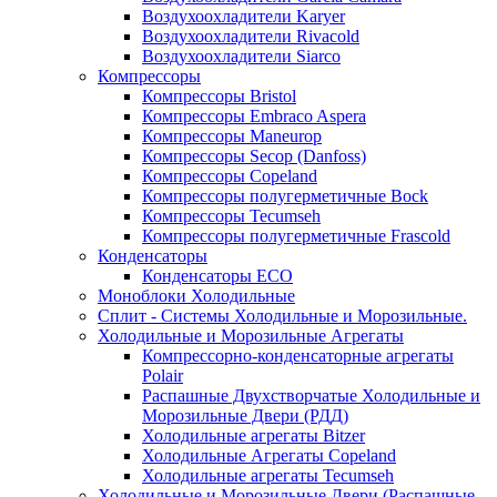
Воздухоохладители Karyer
Воздухоохладители Rivacold
Воздухоохладители Siarco
Компрессоры
Компрессоры Bristol
Компрессоры Embraco Aspera
Компрессоры Maneurop
Компрессоры Secop (Danfoss)
Компрессоры Copeland
Компрессоры полугерметичные Bock
Компрессоры Tecumseh
Компрессоры полугерметичные Frascold
Конденсаторы
Конденсаторы ECO
Моноблоки Холодильные
Сплит - Системы Холодильные и Морозильные.
Холодильные и Морозильные Агрегаты
Компрессорно-конденсаторные агрегаты
Polair
Распашные Двухстворчатые Холодильные и
Морозильные Двери (РДД)
Холодильные агрегаты Bitzer
Холодильные Агрегаты Copeland
Холодильные агрегаты Tecumseh
Холодильные и Морозильные Двери (Распашные