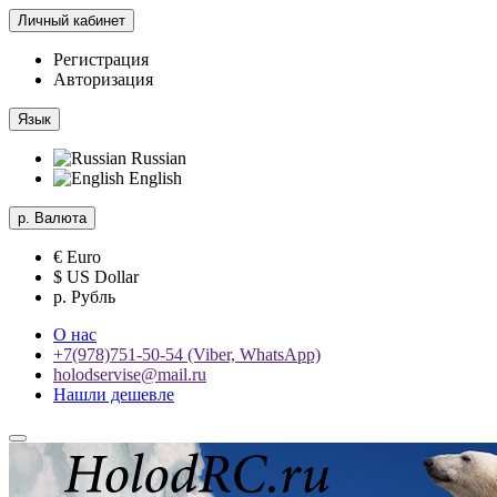
Личный кабинет
Регистрация
Авторизация
Язык
Russian
English
р.
Валюта
€ Euro
$ US Dollar
р. Рубль
О нас
+7(978)751-50-54 (Viber, WhatsApp)
holodservise@mail.ru
Нашли дешевле