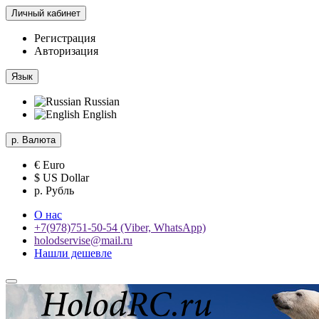
Личный кабинет
Регистрация
Авторизация
Язык
Russian
English
р.
Валюта
€ Euro
$ US Dollar
р. Рубль
О нас
+7(978)751-50-54 (Viber, WhatsApp)
holodservise@mail.ru
Нашли дешевле