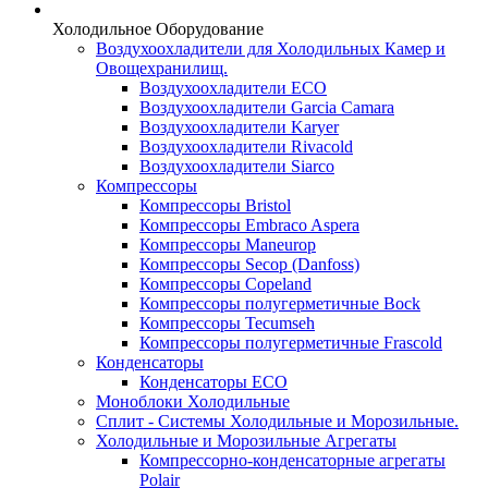
Холодильное Оборудование
Воздухоохладители для Холодильных Камер и
Овощехранилищ.
Воздухоохладители ECO
Воздухоохладители Garcia Camara
Воздухоохладители Karyer
Воздухоохладители Rivacold
Воздухоохладители Siarco
Компрессоры
Компрессоры Bristol
Компрессоры Embraco Aspera
Компрессоры Maneurop
Компрессоры Secop (Danfoss)
Компрессоры Copeland
Компрессоры полугерметичные Bock
Компрессоры Tecumseh
Компрессоры полугерметичные Frascold
Конденсаторы
Конденсаторы ECO
Моноблоки Холодильные
Сплит - Системы Холодильные и Морозильные.
Холодильные и Морозильные Агрегаты
Компрессорно-конденсаторные агрегаты
Polair