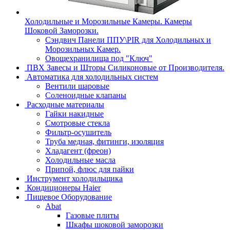
Холодильные и Морозильные Камеры. Камеры
Шоковой Заморозки.
Сэндвич Панели ППУ\PIR для Холодильных и
Морозильных Камер.
Овощехранилища под "Ключ"
ПВХ Завесы и Шторы Силиконовые от Производителя.
Автоматика для холодильных систем
Вентили шаровые
Соленоидные клапаны
Расходные материалы
Гайки накидные
Смотровые стекла
Фильтр-осушитель
Труба медная, фитинги, изоляция
Хладагент (фреон)
Холодильные масла
Припой, флюс для пайки
Инструмент холодильщика
Кондиционеры Haier
Пищевое Оборудование
Abat
Газовые плиты
Шкафы шоковой заморозки